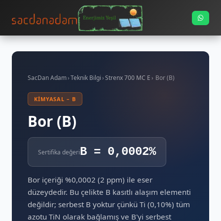
SacDan Adam
›
Teknik Bilgi
›
Strenx 700 MC E
›
Bor (B)
KIMYASAL – B
Bor (B)
B = 0,0002%
Sertifika değeri
Bor içeriği %0,0002 (2 ppm) ile eser
düzeydedir. Bu çelikte B kasıtlı alaşım elementi
değildir; serbest B yoktur çünkü Ti (0,10%) tüm
azotu TiN olarak bağlamış ve B'yi serbest