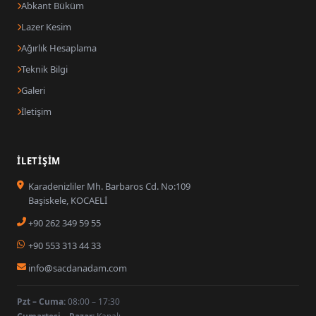
Abkant Büküm
Lazer Kesim
Ağırlık Hesaplama
Teknik Bilgi
Galeri
İletişim
İLETIŞIM
Karadenizliler Mh. Barbaros Cd. No:109
Başiskele, KOCAELİ
+90 262 349 59 55
+90 553 313 44 33
info@sacdanadam.com
Pzt – Cuma:
08:00 – 17:30