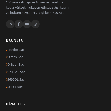
100 mm kalınlığa ve 16 metre uzunluğa
kadar yüksek mukavemetli sac satış, kesim
ve büküm hizmetleri. Başiskele, KOCAELİ.
ÜRÜNLER
Hardox Sac
Strenx Sac
Dillidur Sac
S700MC Sac
S690QL Sac
Stok Listesi
HIZMETLER