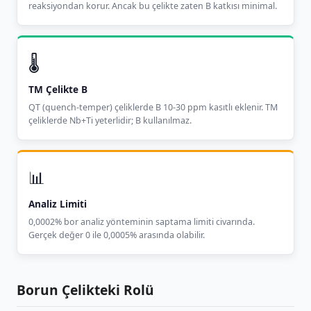
reaksiyondan korur. Ancak bu çelikte zaten B katkısı minimal.
🌡️
TM Çelikte B
QT (quench-temper) çeliklerde B 10-30 ppm kasıtlı eklenir. TM
çeliklerde Nb+Ti yeterlidir; B kullanılmaz.
📊
Analiz Limiti
0,0002% bor analiz yönteminin saptama limiti civarında.
Gerçek değer 0 ile 0,0005% arasında olabilir.
Borun Çelikteki Rolü