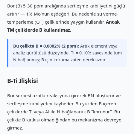
Bor (B) 5-30 ppm aralığında sertleşme kabiliyetini güçlü
artırır — 1% Mo'nun eşdeğeri. Bu nedenle su verme-
temperleme (QT) çeliklerinde yaygın kullanılır.
Ancak
TM çeliklerde B kullanılmaz.
Bu çelikte B = 0,0002% (2 ppm):
Artık element veya
analiz gürültüsü düzeyinde. Ti = 0,10% sayesinde tüm
N bağlanmış; B için koruma zaten gereksizdir.
B-Ti İlişkisi
Bor serbest azotla reaksiyona girerek BN oluşturur ve
sertleşme kabiliyetini kaybeder. Bu yüzden B içeren
çeliklerde Ti veya Al ile N bağlanarak B "korunur". Bu
çelikte B katkısı olmadığından bu mekanizma devreye
girmez.