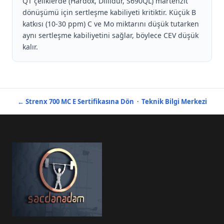
QT çeliklerde (Hardox, Dillidur, S690QL) martenzit
dönüşümü için sertleşme kabiliyeti kritiktir. Küçük B
katkısı (10-30 ppm) C ve Mo miktarını düşük tutarken
aynı sertleşme kabiliyetini sağlar, böylece CEV düşük
kalır.
← Strenx 700 MC E Sertifikasına Dön
·
Teknik Bilgi Merkezi