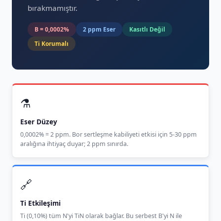
bırakmamıştır.
B = 0,0002%
2 ppm Eser
Kasıtlı Değil
Ti Korumalı
⚗️
Eser Düzey
0,0002% = 2 ppm. Bor sertleşme kabiliyeti etkisi için 5-30 ppm
aralığına ihtiyaç duyar; 2 ppm sınırda.
🔗
Ti Etkileşimi
Ti (0,10%) tüm N'yi TiN olarak bağlar. Bu serbest B'yi N ile