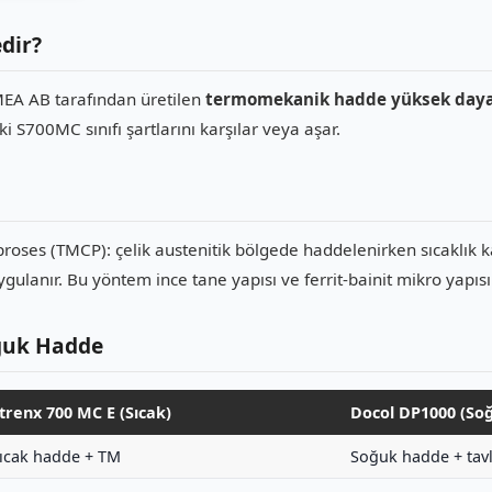
dir?
EA AB tarafından üretilen
termomekanik hadde yüksek dayan
 S700MC sınıfı şartlarını karşılar veya aşar.
oses (TMCP): çelik austenitik bölgede haddelenirken sıcaklık k
gulanır. Bu yöntem ince tane yapısı ve ferrit-bainit mikro yapısı
ğuk Hadde
trenx 700 MC E (Sıcak)
Docol DP1000 (So
ıcak hadde + TM
Soğuk hadde + tav