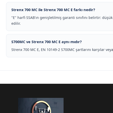
Strenx 700 MC ile Strenx 700 MC E farkı nedir?
"E" harfi SSAB'ın genişletilmiş garanti sınıfını belirtir: düş
edilir.
S700MC ve Strenx 700 MC E aynı mıdır?
Strenx 700 MC E, EN 10149-2 S700MC şartlarını karşılar veya 