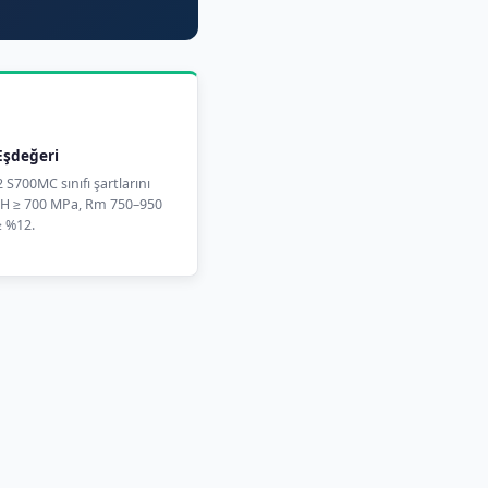
şdeğeri
 S700MC sınıfı şartlarını
ReH ≥ 700 MPa, Rm 750–950
≥ %12.