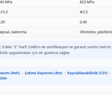
43 MPa
823 MPa
15,5
%7,5
,39
0,40
apısal, kaldırma
Otomotiv, şekillen
E'deki "E" harfi SSAB'ın ek sertifikasyon ve garanti sınıfını belirti
islik uygulamaları için ek güvence sağlar.
anımı (ReH)
·
Çekme Dayanımı (Rm)
·
Kaynaklanabilirlik (CEV)
 Dön