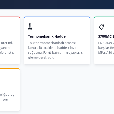
🌡️
📋
Termomekanik Hadde
S700MC E
 üretimi.
TM (thermomechanical) proses:
EN 10149-2
ayanımlı
kontrollü sıcaklıkta hadde + hızlı
karşılar. 
eferanstır.
soğutma. Ferrit-bainit mikroyapısı, ısıl
MPa, A80 
işleme gerek yok.
liği, araç
kamyon