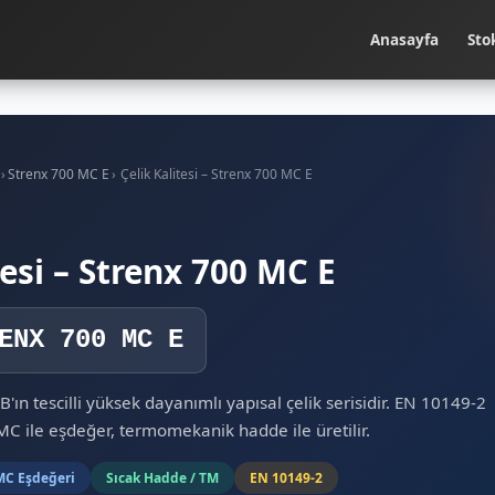
Anasayfa
Sto
›
Strenx 700 MC E
›
Çelik Kalitesi – Strenx 700 MC E
tesi – Strenx 700 MC E
ENX 700 MC E
'ın tescilli yüksek dayanımlı yapısal çelik serisidir. EN 10149-2
C ile eşdeğer, termomekanik hadde ile üretilir.
C Eşdeğeri
Sıcak Hadde / TM
EN 10149-2