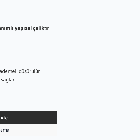
ımlı yapısal çelik
tir.
ademeli düşürülür,
 sağlar.
ğuk)
lama