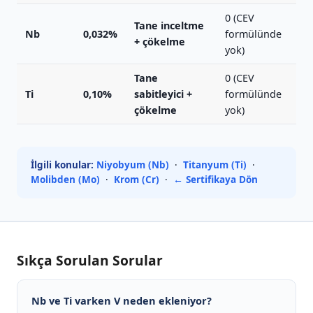
0 (CEV
Tane inceltme
Nb
0,032%
formülünde
+ çökelme
yok)
Tane
0 (CEV
Ti
0,10%
sabitleyici +
formülünde
çökelme
yok)
İlgili konular:
Niyobyum (Nb)
·
Titanyum (Ti)
·
Molibden (Mo)
·
Krom (Cr)
·
← Sertifikaya Dön
Sıkça Sorulan Sorular
Nb ve Ti varken V neden ekleniyor?