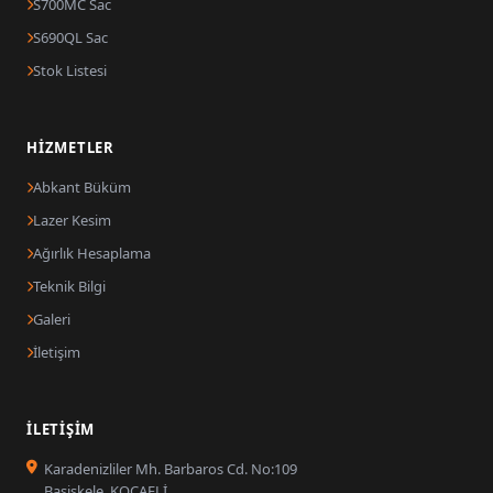
S700MC Sac
S690QL Sac
Stok Listesi
HIZMETLER
Abkant Büküm
Lazer Kesim
Ağırlık Hesaplama
Teknik Bilgi
Galeri
İletişim
İLETIŞIM
Karadenizliler Mh. Barbaros Cd. No:109
Başiskele, KOCAELİ