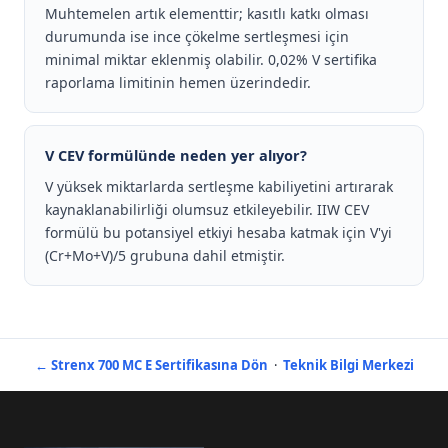
Muhtemelen artık elementtir; kasıtlı katkı olması
durumunda ise ince çökelme sertleşmesi için
minimal miktar eklenmiş olabilir. 0,02% V sertifika
raporlama limitinin hemen üzerindedir.
V CEV formülünde neden yer alıyor?
V yüksek miktarlarda sertleşme kabiliyetini artırarak
kaynaklanabilirliği olumsuz etkileyebilir. IIW CEV
formülü bu potansiyel etkiyi hesaba katmak için V'yi
(Cr+Mo+V)/5 grubuna dahil etmiştir.
← Strenx 700 MC E Sertifikasına Dön
·
Teknik Bilgi Merkezi