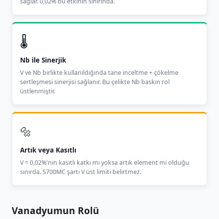
sağlar. 0,02% bu etkinin sınırında.
🌡️
Nb ile Sinerjik
V ve Nb birlikte kullanıldığında tane inceltme + çökelme
sertleşmesi sinerjisi sağlanır. Bu çelikte Nb baskın rol
üstlenmiştir.
🔩
Artık veya Kasıtlı
V = 0,02%'nin kasıtlı katkı mı yoksa artık element mi olduğu
sınırda. S700MC şartı V üst limiti belirtmez.
Vanadyumun Rolü