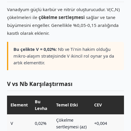
Vanadyum güçlü karbür ve nitrür oluşturucudur. V(C,N)
çökelmeleri ile
çökelme sertleşmesi
sağlar ve tane
büyümesini engeller. Genellikle %0,05-0,15 aralığında
kasıtlı olarak eklenir.
Bu çelikte V = 0,02%:
Nb ve Ti'nin hakim olduğu
mikro-alaşım stratejisinde V ikincil rol oynar ya da
artık elementtir.
V vs Nb Karşılaştırması
Bu
Element
Temel Etki
CEV
Levha
Çökelme
V
0,02%
+0,004
sertleşmesi (az)