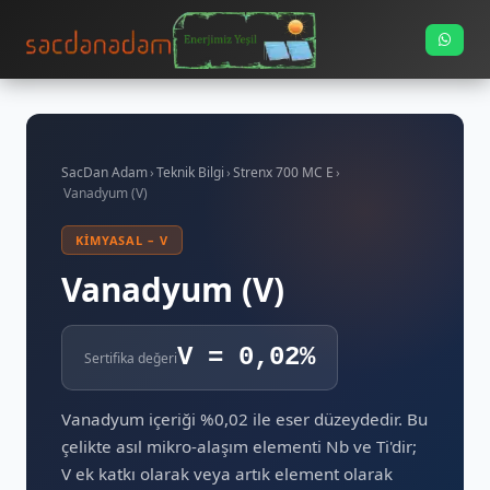
SacDan Adam
›
Teknik Bilgi
›
Strenx 700 MC E
›
Vanadyum (V)
KIMYASAL – V
Vanadyum (V)
V = 0,02%
Sertifika değeri
Vanadyum içeriği %0,02 ile eser düzeydedir. Bu
çelikte asıl mikro-alaşım elementi Nb ve Ti'dir;
V ek katkı olarak veya artık element olarak