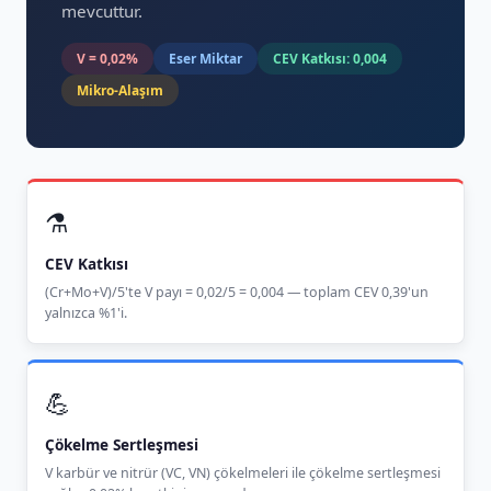
mevcuttur.
V = 0,02%
Eser Miktar
CEV Katkısı: 0,004
Mikro-Alaşım
⚗️
CEV Katkısı
(Cr+Mo+V)/5'te V payı = 0,02/5 = 0,004 — toplam CEV 0,39'un
yalnızca %1'i.
💪
Çökelme Sertleşmesi
V karbür ve nitrür (VC, VN) çökelmeleri ile çökelme sertleşmesi