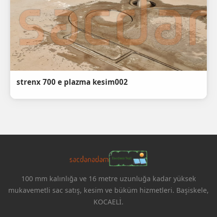
strenx 700 e plazma kesim002
100 mm kalınlığa ve 16 metre uzunluğa kadar yüksek
mukavemetli sac satış, kesim ve büküm hizmetleri. Başiskele,
KOCAELİ.