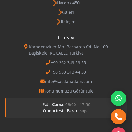
Hardox 450
Galeri
İletişim
İLETIŞIM
Karadenizliler Mh. Barbaros Cd. No:109
Başiskele, KOCAELİ, Türkiye
+90 262 349 59 55
+90 553 313 44 33
info@sacdanadam.com
Konumumuzu Görüntüle
Pzt – Cuma:
08:00 – 17:30
Cumartesi – Pazar:
Kapalı