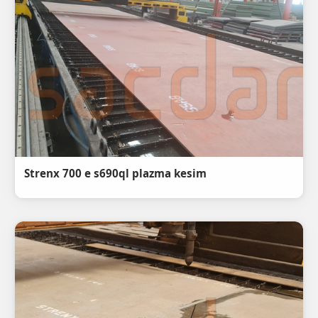
Strenx 700 e s690ql plazma kesim