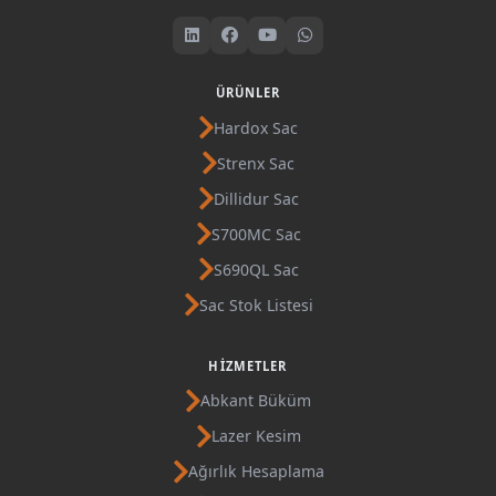
ÜRÜNLER
Hardox Sac
Strenx Sac
Dillidur Sac
S700MC Sac
S690QL Sac
Sac Stok Listesi
HIZMETLER
Abkant Büküm
Lazer Kesim
Ağırlık Hesaplama