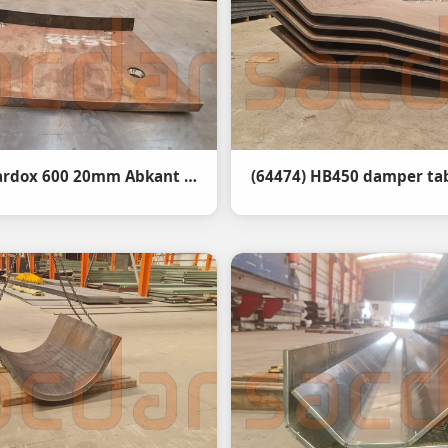
(64620) Hardox 600 20mm Abkant Büküm - Hardox 600 20mm steel bending