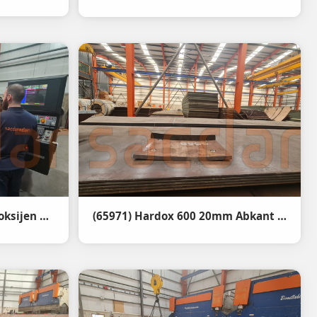
(68074) Quard 400 50mm oksijen kesim işlemi
(65971) Hardox 600 20mm Abkant Büküm - Hardox 600 20mm steel bending - 1