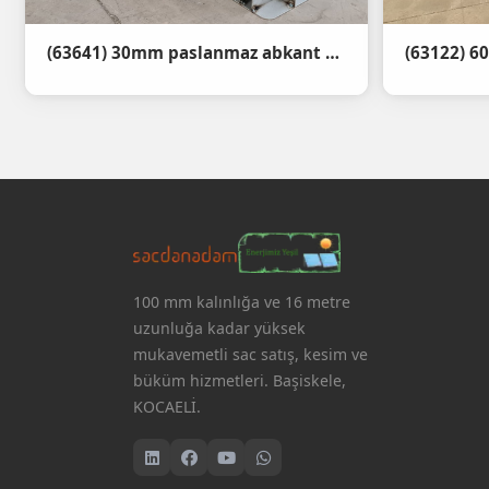
(63122) 
(63641) 30mm paslanmaz abkant büküm
100 mm kalınlığa ve 16 metre
uzunluğa kadar yüksek
mukavemetli sac satış, kesim ve
büküm hizmetleri. Başiskele,
KOCAELİ.