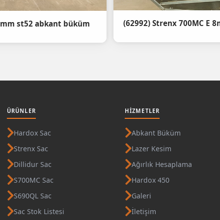
60mm st52 abkant büküm
ÜRÜNLER
HIZMETLER
Hardox Sac
Abkant Büküm
Strenx Sac
Lazer Kesim
Dillidur Sac
Ağırlık Hesaplama
S700MC Sac
Hardox 450
S690QL Sac
Galeri
Sac Stok Listesi
İletişim