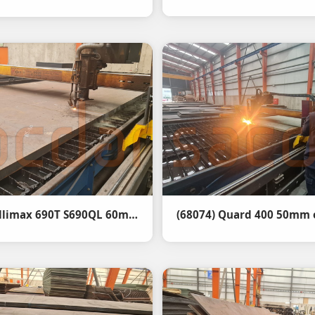
(78177) Dillimax 690T S690QL 60mm Oksijen Kesim