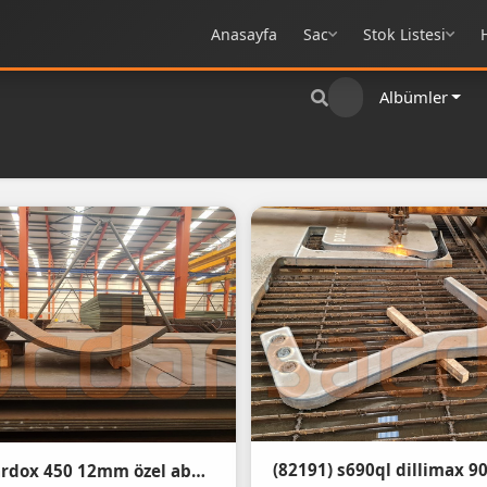
Anasayfa
Sac
Stok Listesi
Albümler
(87585) hardox 450 12mm özel abkant büküm - Hardox 450 steel bending