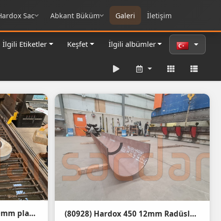
Hardox Sac
Abkant Büküm
Galeri
İletişim
İlgili Etiketler
Keşfet
İlgili albümler
(82191) s690ql dillimax 90mm plazma kesim
(80928) Hardox 450 12mm Radüslü Abkant Büküm