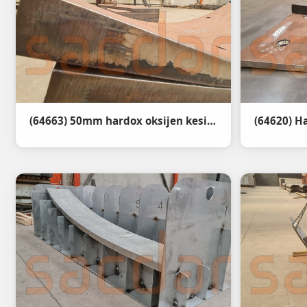
(64663) 50mm hardox oksijen kesim abkant büküm