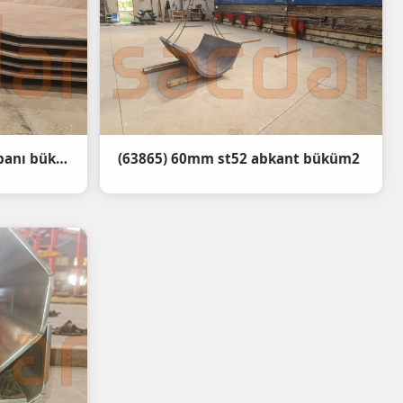
(64474) HB450 damper tabanı bükümü
(63865) 60mm st52 abkant büküm2