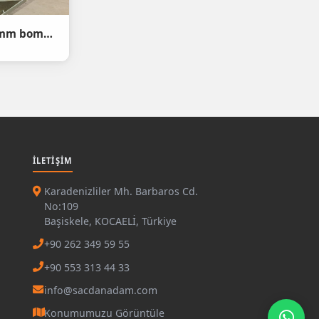
(62992) Strenx 700MC E 8mm bom Abkant büküm
İLETIŞIM
Karadenizliler Mh. Barbaros Cd.
No:109
Başiskele, KOCAELİ, Türkiye
+90 262 349 59 55
+90 553 313 44 33
info@sacdanadam.com
Konumumuzu Görüntüle