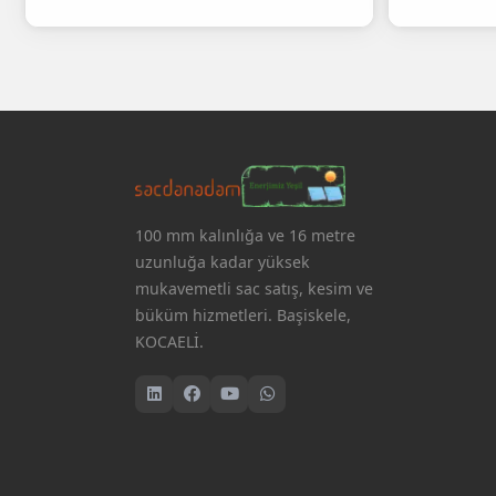
100 mm kalınlığa ve 16 metre
uzunluğa kadar yüksek
mukavemetli sac satış, kesim ve
büküm hizmetleri. Başiskele,
KOCAELİ.