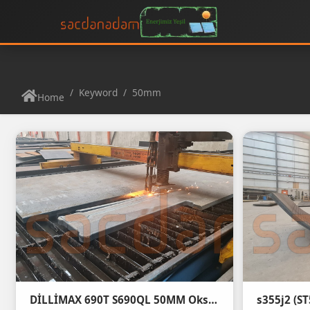
Keyword
50mm
Home
DİLLİMAX 690T S690QL 50MM Oksijen kesim
s355j2 (