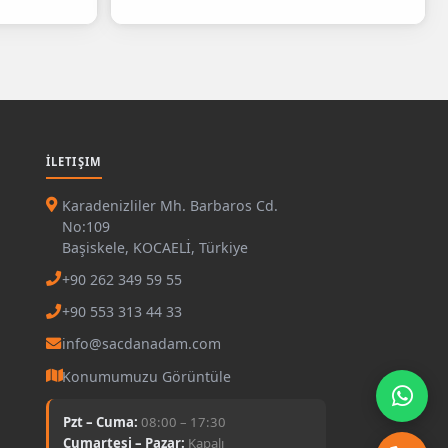
İLETIŞIM
Karadenizliler Mh. Barbaros Cd.
No:109
Başiskele, KOCAELİ, Türkiye
+90 262 349 59 55
+90 553 313 44 33
info@sacdanadam.com
Konumumuzu Görüntüle
Pzt – Cuma:
08:00 – 17:30
Cumartesi – Pazar:
Kapalı