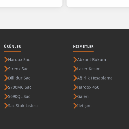
ÜRÜNLER
HIZMETLER
Hardox Sac
Abkant Büküm
Strenx Sac
Lazer Kesim
Dillidur Sac
Ağırlık Hesaplama
S700MC Sac
Hardox 450
S690QL Sac
Galeri
Sac Stok Listesi
İletişim