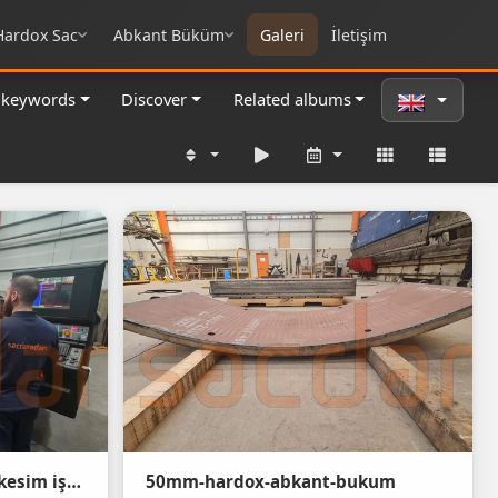
Hardox Sac
Abkant Büküm
Galeri
İletişim
 keywords
Discover
Related albums
Quard 400 50mm oksijen kesim işlemi
50mm-hardox-abkant-bukum