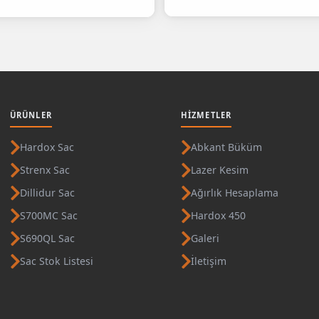
ÜRÜNLER
HIZMETLER
Hardox Sac
Abkant Büküm
Strenx Sac
Lazer Kesim
Dillidur Sac
Ağırlık Hesaplama
S700MC Sac
Hardox 450
S690QL Sac
Galeri
Sac Stok Listesi
İletişim