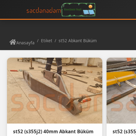
Etiket
st52 Abkant Büküm
Anasayfa
st52 (s355j2) 40mm Abkant Büküm
st52 (s35