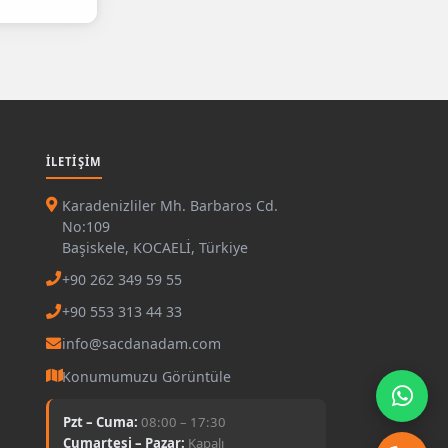
İLETIŞIM
Karadenizliler Mh. Barbaros Cd.
No:109
Başiskele, KOCAELİ, Türkiye
+90 262 349 59 55
+90 553 313 44 33
info@sacdanadam.com
Konumumuzu Görüntüle
Pzt – Cuma:
08:00 – 17:30
Cumartesi – Pazar:
Kapalı