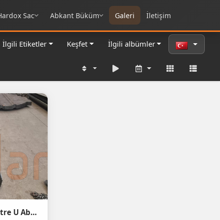
Hardox Sac
Abkant Büküm
Galeri
İletişim
İlgili Etiketler
Keşfet
İlgili albümler
St52 s355j2+n 10mm 8 Metre U Abkant Büküm