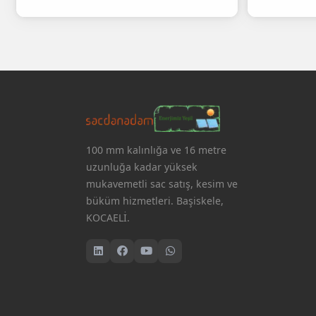
100 mm kalınlığa ve 16 metre
uzunluğa kadar yüksek
mukavemetli sac satış, kesim ve
büküm hizmetleri. Başiskele,
KOCAELİ.