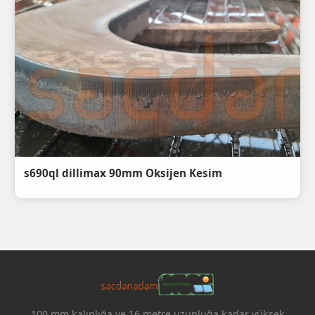
s690ql dillimax 90mm Oksijen Kesim
100 mm kalınlığa ve 16 metre uzunluğa kadar yüksek