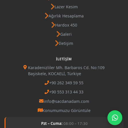
Lazer Kesim
Ağırlık Hesaplama
Hardox 450
Galeri
İletişim
İLETIŞIM
Karadenizliler Mh. Barbaros Cd. No:109
Başiskele, KOCAELİ, Türkiye
+90 262 349 59 55
+90 553 313 44 33
info@sacdanadam.com
Konumumuzu Görüntüle
Pzt – Cuma:
08:00 – 17:30