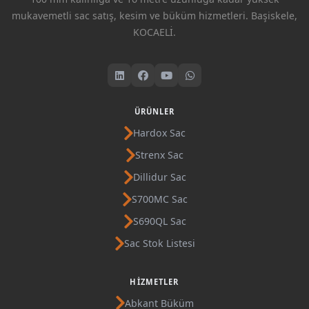
mukavemetli sac satış, kesim ve büküm hizmetleri. Başiskele,
KOCAELİ.
ÜRÜNLER
Hardox Sac
Strenx Sac
Dillidur Sac
S700MC Sac
S690QL Sac
Sac Stok Listesi
HIZMETLER
Abkant Büküm