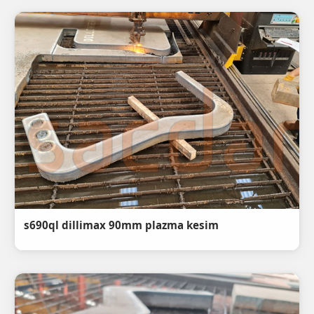
s690ql dillimax 90mm plazma kesim