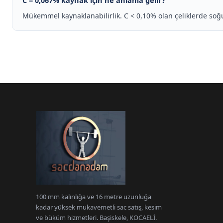
C = 0,067% kaynak için ne anlama gelir?
Mükemmel kaynaklanabilirlik. C < 0,10% olan çeliklerde soğu
100 mm kalınlığa ve 16 metre uzunluğa
kadar yüksek mukavemetli sac satış, kesim
ve büküm hizmetleri. Başiskele, KOCAELİ.