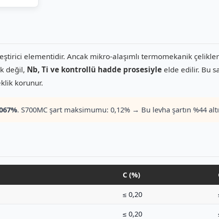
eştirici elementidir. Ancak mikro-alaşımlı termomekanik çelikler
k değil,
Nb, Ti ve kontrollü hadde prosesiyle
elde edilir. Bu 
klik korunur.
,067%
. S700MC şart maksimumu: 0,12% → Bu levha şartın %44 alt
C (%)
≤ 0,20
≤ 0,20