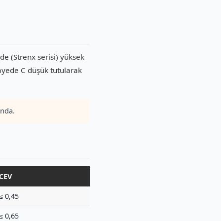
de (Strenx serisi) yüksek
sayede C düşük tutularak
ında.
CEV
≤ 0,45
≤ 0,65