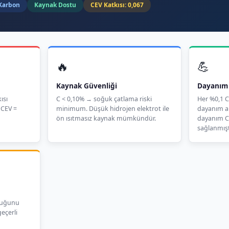
Karbon
Kaynak Dostu
CEV Katkısı: 0,067
🔥
💪
Kaynak Güvenliği
Dayanım 
ısı
C < 0,10% → soğuk çatlama riski
Her %0,1 C
 CEV =
minimum. Düşük hidrojen elektrot ile
dayanım ar
ön ısıtmasız kaynak mümkündür.
dayanım C 
sağlanmışt
kluğunu
geçerli