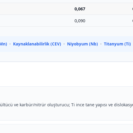
0,067
0,090
Mn)
·
Kaynaklanabilirlik (CEV)
·
Niyobyum (Nb)
·
Titanyum (Ti)
ültücü ve karbür/nitrür oluşturucu; Ti ince tane yapısı ve dislok