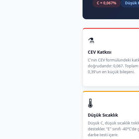
C = 0,067%
Düşük 
⚗️
CEV Katkısı
C'nin CEV formülündeki katk
doğrudandır: 0,067. Toplam
0,39'un en küçük bileşeni.
🌡️
Düşük Sıcaklık
Düşük C, düşük sıcaklık to
destekler. "E" sınıfı -40°C'de 
darbe testi içerir.