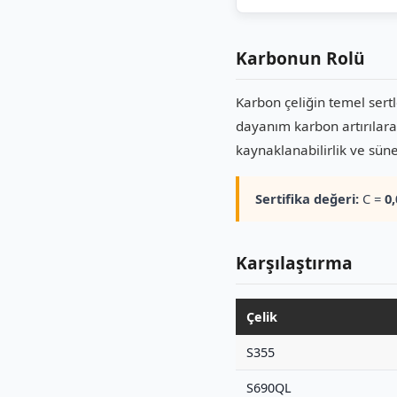
Karbonun Rolü
Karbon çeliğin temel sertl
dayanım karbon artırılara
kaynaklanabilirlik ve süne
Sertifika değeri:
C =
0
Karşılaştırma
Çelik
S355
S690QL