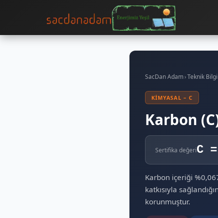
SacDan Adam
›
Teknik Bilgi
KIMYASAL – C
Karbon (C
C =
Sertifika değeri
Karbon içeriği %0,06
katkısıyla sağlandığı
korunmuştur.