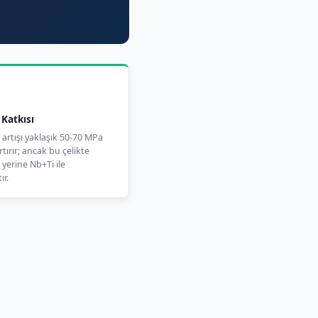
Katkısı
 artışı yaklaşık 50-70 MPa
tırır; ancak bu çelikte
yerine Nb+Ti ile
ır.