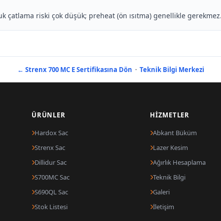
k çatlama riski çok düşük; preheat (ön ısıtma) genellikle gerekmez
← Strenx 700 MC E Sertifikasına Dön
·
Teknik Bilgi Merkezi
ÜRÜNLER
HIZMETLER
Hardox Sac
Abkant Büküm
Strenx Sac
Lazer Kesim
Dillidur Sac
Ağırlık Hesaplama
S700MC Sac
Teknik Bilgi
S690QL Sac
Galeri
Stok Listesi
İletişim