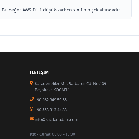
. Bu değer AWS D1.1 düşük-karbon sınıfının çok altındadır.
İLETIŞIM
Karadenizliler Mh. Barbaros Cd. No:109
Başiskele, KOCAELİ
+90 262 349 59 55
+90 553 313 44 33
info@sacdanadam.com
Pzt – Cuma:
08:00 – 17:30