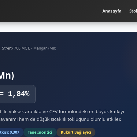
Anasayfa
Sto
›
Strenx 700 MC E
›
Mangan (Mn)
Mn)
= 1,84%
 ile yüksek aralıkta ve CEV formülündeki en büyük katkıyı
dayanımı hem de düşük sıcaklık tokluğunu olumlu etkiler.
kısı: 0,307
Tane İnceltici
Kükürt Bağlayıcı