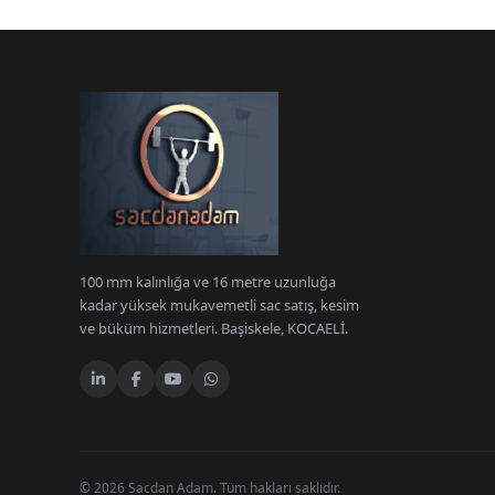
100 mm kalınlığa ve 16 metre uzunluğa
kadar yüksek mukavemetli sac satış, kesim
ve büküm hizmetleri. Başiskele, KOCAELİ.
© 2026 Sacdan Adam. Tüm hakları saklıdır.