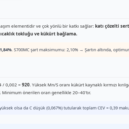
aşım elementidir ve çok yönlü bir katkı sağlar:
katı çözelti ser
sıcaklık tokluğu ve kükürt bağlama.
1,84%
. S700MC şart maksimumu: 2,10% → Şartın altında, optimum
4 / 0,002 =
920
. Yüksek Mn/S oranı kükürt kaynaklı kırmızı kırıl
. Minimum önerilen oran genellikle 20–40'tır.
üksek olsa da C düşük (0,067%) tutularak toplam CEV = 0,39 makul