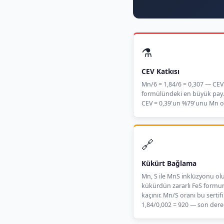
⚗️
CEV Katkısı
Mn/6 = 1,84/6 = 0,307 — CEV
formülündeki en büyük pay
CEV = 0,39'un %79'unu Mn o
🔗
Kükürt Bağlama
Mn, S ile MnS inklüzyonu ol
kükürdün zararlı FeS form
kaçınır. Mn/S oranı bu sertif
1,84/0,002 = 920 — son dere