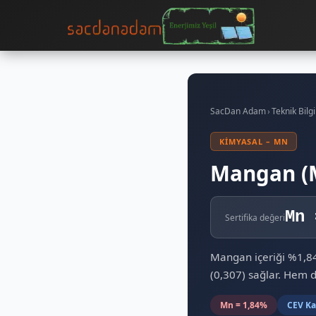
SacDan Adam
›
Teknik Bilgi
KIMYASAL – MN
Mangan (
Mn 
Sertifika değeri
Mangan içeriği %1,84
(0,307) sağlar. Hem 
Mn = 1,84%
CEV Kat