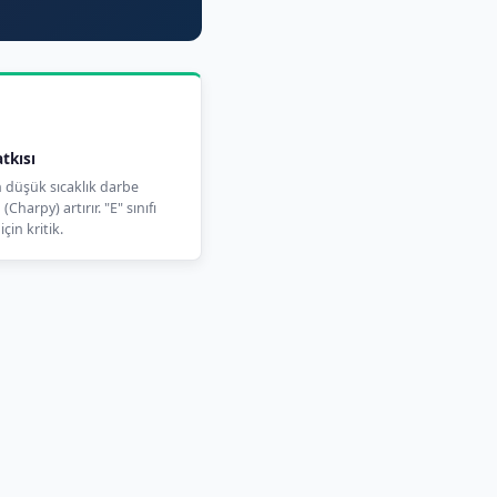
tkısı
düşük sıcaklık darbe
Charpy) artırır. "E" sınıfı
için kritik.