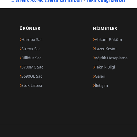
← Strenx 700 MC E Sertifikasına Dön
·
Teknik Bilgi Merkezi
ÜRÜNLER
HIZMETLER
Hardox Sac
Abkant Büküm
Strenx Sac
Lazer Kesim
Dillidur Sac
Ağırlık Hesaplama
S700MC Sac
Teknik Bilgi
S690QL Sac
Galeri
Stok Listesi
İletişim