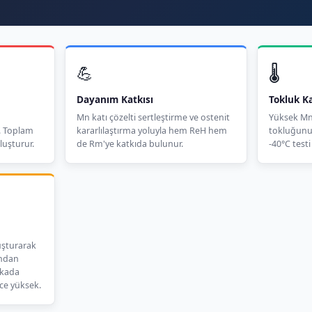
💪
🌡️
Dayanım Katkısı
Tokluk Ka
Mn katı çözelti sertleştirme ve ostenit
Yüksek Mn 
. Toplam
kararlılaştırma yoluyla hem ReH hem
tokluğunu (
luşturur.
de Rm'ye katkıda bulunur.
-40°C testi 
uşturarak
undan
ikada
ce yüksek.