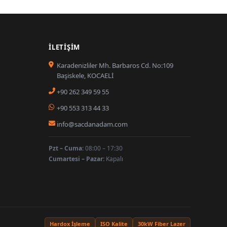
İLETIŞIM
Karadenizliler Mh. Barbaros Cd. No:109
Başiskele, KOCAELİ
+90 262 349 59 55
+90 553 313 44 33
info@sacdanadam.com
Pzt – Cuma:
08:00 – 17:30
Cumartesi – Pazar:
Kapalı
Hardox İşleme
ISO Kalite
30kW Fiber Lazer