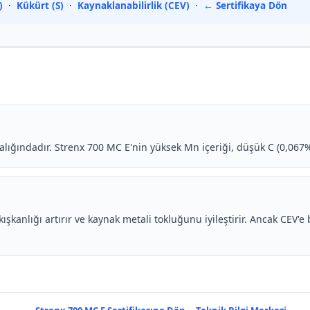
)
·
Kükürt (S)
·
Kaynaklanabilirlik (CEV)
·
← Sertifikaya Dön
ralığındadır. Strenx 700 MC E'nin yüksek Mn içeriği, düşük C (0,067%)
kışkanlığı artırır ve kaynak metali tokluğunu iyileştirir. Ancak CEV'e 