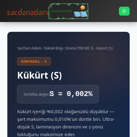
SacDan Adam
›
Teknik Bilgi
›
Strenx 700 MC E
›
Kükürt (S)
KIMYASAL – S
Kükürt (S)
S = 0,002%
Sertifika değeri
Kükürt içeriği %0,002 olağanüstü düşüktür —
şart maksimumu 0,010%'un dörtte biri. Ultra-
düşük S, laminasyon direncini ve z-yönü
tokluğunu maksimize eder.