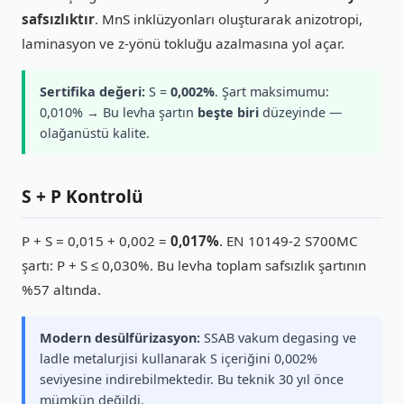
safsızlıktır
. MnS inklüzyonları oluşturarak anizotropi,
laminasyon ve z-yönü tokluğu azalmasına yol açar.
Sertifika değeri:
S =
0,002%
. Şart maksimumu:
0,010% → Bu levha şartın
beşte biri
düzeyinde —
olağanüstü kalite.
S + P Kontrolü
P + S = 0,015 + 0,002 =
0,017%
. EN 10149-2 S700MC
şartı: P + S ≤ 0,030%. Bu levha toplam safsızlık şartının
%57 altında.
Modern desülfürizasyon:
SSAB vakum degasing ve
ladle metalurjisi kullanarak S içeriğini 0,002%
seviyesine indirebilmektedir. Bu teknik 30 yıl önce
mümkün değildi.