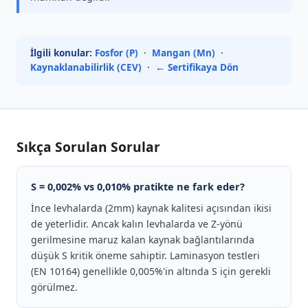
İlgili konular:
Fosfor (P)
·
Mangan (Mn)
·
Kaynaklanabilirlik (CEV)
·
← Sertifikaya Dön
Sıkça Sorulan Sorular
S = 0,002% vs 0,010% pratikte ne fark eder?
İnce levhalarda (2mm) kaynak kalitesi açısından ikisi
de yeterlidir. Ancak kalın levhalarda ve Z-yönü
gerilmesine maruz kalan kaynak bağlantılarında
düşük S kritik öneme sahiptir. Laminasyon testleri
(EN 10164) genellikle 0,005%'in altında S için gerekli
görülmez.