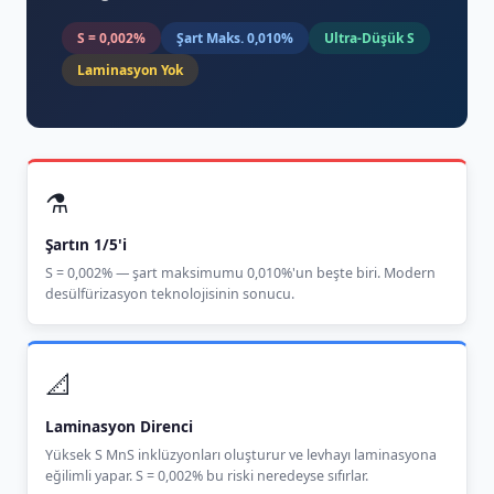
S = 0,002%
Şart Maks. 0,010%
Ultra-Düşük S
Laminasyon Yok
⚗️
Şartın 1/5'i
S = 0,002% — şart maksimumu 0,010%'un beşte biri. Modern
desülfürizasyon teknolojisinin sonucu.
📐
Laminasyon Direnci
Yüksek S MnS inklüzyonları oluşturur ve levhayı laminasyona
eğilimli yapar. S = 0,002% bu riski neredeyse sıfırlar.