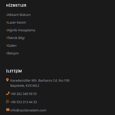
HIZMETLER
Abkant Büküm
Lazer Kesim
Ağırlık Hesaplama
Teknik Bilgi
Galeri
İletişim
İLETIŞIM
Karadenizliler Mh. Barbaros Cd. No:109
Başiskele, KOCAELİ
+90 262 349 59 55
+90 553 313 44 33
info@sacdanadam.com