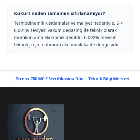
Kükürt neden tamamen sıfırlanamıyor?
Termodinamik kısıtlamalar ve maliyet nedeniyle. S <
0,001% seviyesi vakum degasing ile teknik olarak
mümkün ama ekonomik değildir. 0,002% mevcut
teknoloji için optimum ekonomik-kalite dengesidir.
← Strenx 700 MC E Sertifikasına Dön
·
Teknik Bilgi Merkezi