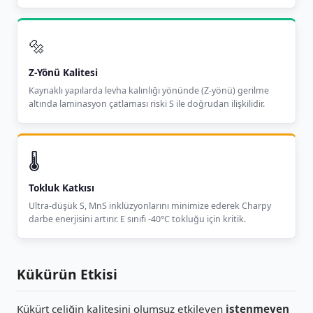
🔩
Z-Yönü Kalitesi
Kaynaklı yapılarda levha kalınlığı yönünde (Z-yönü) gerilme
altında laminasyon çatlaması riski S ile doğrudan ilişkilidir.
🌡️
Tokluk Katkısı
Ultra-düşük S, MnS inklüzyonlarını minimize ederek Charpy
darbe enerjisini artırır. E sınıfı -40°C tokluğu için kritik.
Kükürün Etkisi
Kükürt çeliğin kalitesini olumsuz etkileyen
istenmeyen