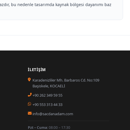
mazdır, bu nedenle tasarımda kaynak bölgesi dayanımı baz
İLETIŞIM
Karadenizliler Mh. Barbaros Cd. No:109
Başiskele, KOCAELİ
+90 262 349 59 55
+90 553 313 44 33
info@sacdanadam.com
Pzt – Cuma:
08:00 – 17:30