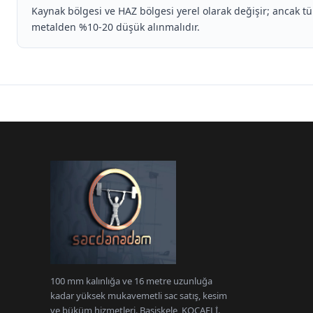
Kaynak bölgesi ve HAZ bölgesi yerel olarak değişir; ancak 
metalden %10-20 düşük alınmalıdır.
100 mm kalınlığa ve 16 metre uzunluğa
kadar yüksek mukavemetli sac satış, kesim
ve büküm hizmetleri. Başiskele, KOCAELİ.