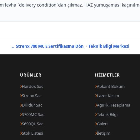
tüm levha "delivery condition"dan çıkmaz. HAZ yumuşaması kaçınıl
← Strenx 700 MC E Sertifikasına Dön
·
Teknik Bilgi Merkezi
ÜRÜNLER
HIZMETLER
Hardox Sac
Abkant Büküm
Strenx Sac
Lazer Kesim
Dillidur Sac
Ağırlık Hesaplama
S700MC Sac
Teknik Bilgi
S690QL Sac
Galeri
Stok Listesi
İletişim