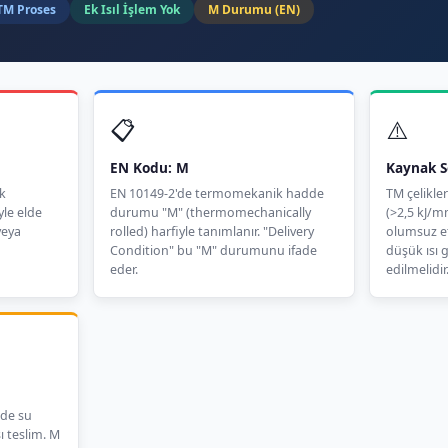
TM Proses
Ek Isıl İşlem Yok
M Durumu (EN)
📋
⚠️
EN Kodu: M
Kaynak S
k
EN 10149-2'de termomekanik hadde
TM çelikler
yle elde
durumu "M" (thermomechanically
(>2,5 kJ/m
veya
rolled) harfiyle tanımlanır. "Delivery
olumsuz et
Condition" bu "M" durumunu ifade
düşük ısı g
eder.
edilmelidir
rde su
 teslim. M