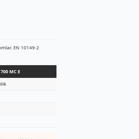
ımlar. EN 10149-2
 700 MC E
lik