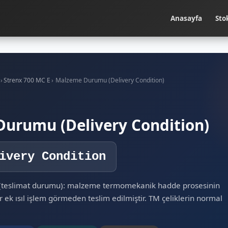
Anasayfa
Sto
›
Strenx 700 MC E
›
Malzeme Durumu (Delivery Condition)
urumu (Delivery Condition)
ivery Condition
" (teslimat durumu): malzeme termomekanik hadde prosesinin
 ek ısıl işlem görmeden teslim edilmiştir. TM çeliklerin normal