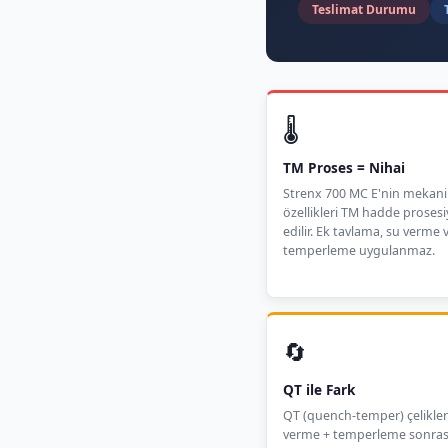
Teslimat Durumu
🌡️
TM Proses = Nihai
Strenx 700 MC E'nin mekani
özellikleri TM hadde prosesi
edilir. Ek tavlama, su verme 
temperleme uygulanmaz.
🔄
QT ile Fark
QT (quench-temper) çelikle
verme + temperleme sonrası