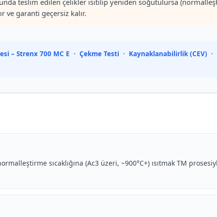
a teslim edilen çelikler ısıtılıp yeniden soğutulursa (normalleşt
r ve garanti geçersiz kalır.
tesi – Strenx 700 MC E
·
Çekme Testi
·
Kaynaklanabilirlik (CEV)
·
normalleştirme sıcaklığına (Ac3 üzeri, ~900°C+) ısıtmak TM prosesiyl