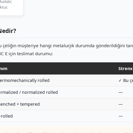
zlıdır;
oktur.
Nedir?
çeliğin müşteriye hangi metalurjik durumda gönderildiğini tan
 E için teslimat durumu:
nım
Strenx
ermomechanically rolled
✓ Bu çe
rmalized / normalized rolled
—
enched + tempered
—
-rolled
—