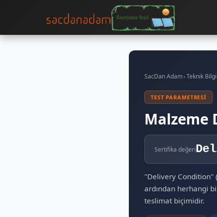
SacDan Adam
›
Teknik Bilgi
TEST PARAMETRESI
Malzeme D
Del
Sertifika değeri
"Delivery Condition
ardından herhangi bir
teslimat biçimidir.