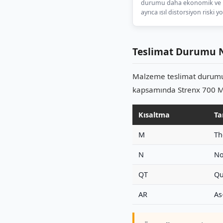
durumu daha ekonomik ve hı
ayrıca ısıl distorsiyon riski y
Teslimat Durumu 
Malzeme teslimat durumu 
kapsamında Strenx 700 MC
Kısaltma
Ta
M
Th
N
No
QT
Qu
AR
As