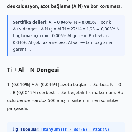
deoksidasyon, azot bağlama (AlN) ve bor koruması.
Sertifika değeri:
Al =
0,046%
, N =
0,003%
. Teorik
Al/N dengesi: AlN için Al/N = 27/14 = 1,93 → 0,003% N
bağlamak için min. 0,006% Al gerekir. Bu levhada
0,046% Al çok fazla serbest Al var — tam bağlama
garantili.
Ti + Al + N Dengesi
Ti (0,010%) + Al (0,046%) azotu bağlar → Serbest N ≈ 0
→ B (0,0017%) serbest → Sertleşebilirlik maksimum. Bu
üçlü denge Hardox 500 alaşım sisteminin en sofistike
parçasıdır.
İlgili konular:
Titanyum (Ti)
·
Bor (B)
·
Azot (N)
·