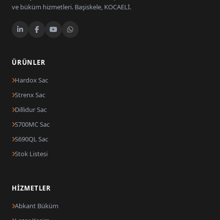
ve büküm hizmetleri. Başiskele, KOCAELİ.
ÜRÜNLER
Hardox Sac
Strenx Sac
Dillidur Sac
S700MC Sac
S690QL Sac
Stok Listesi
HIZMETLER
Abkant Büküm