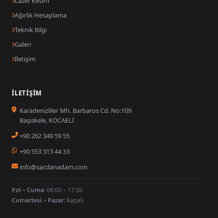
Lazer Kesim
Ağırlık Hesaplama
Teknik Bilgi
Galeri
İletişim
İLETIŞIM
Karadenizliler Mh. Barbaros Cd. No:109
Başiskele, KOCAELİ
+90 262 349 59 55
+90 553 313 44 33
info@sacdanadam.com
Pzt – Cuma:
08:00 – 17:30
Cumartesi – Pazar:
Kapalı