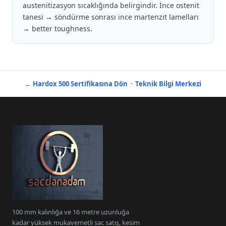
austenitizasyon sıcaklığında belirgindir. İnce ostenit
tanesi → söndürme sonrası ince martenzit lamelları
→ better toughness.
← Hardox 500 Sertifikasına Dön
·
Teknik Bilgi Merkezi
100 mm kalınlığa ve 16 metre uzunluğa
kadar yüksek mukavemetli sac satış, kesim