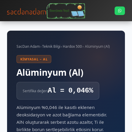
SacDan Adam
›
Teknik Bilgi
›
Hardox 500
›
Alüminyum (Al)
KIMYASAL – AL
Alüminyum (Al)
Al = 0,046%
Sertifika değeri
Alüminyum %0,046 ile kasıtlı eklenen
deoksidasyon ve azot bağlama elementidir.
AlN oluşturarak serbest azotu azaltır, Ti ile
birlikte borun sertleşebilirlik etkisini korur.