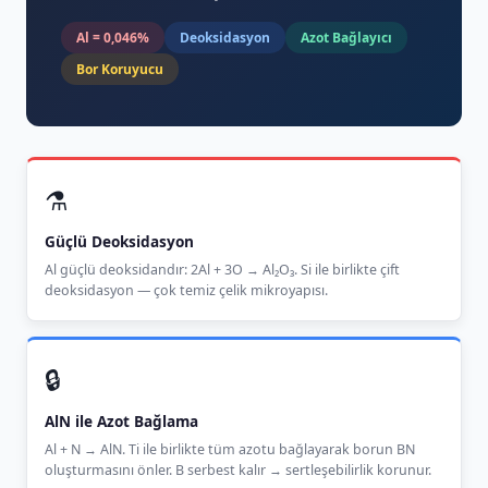
Al = 0,046%
Deoksidasyon
Azot Bağlayıcı
Bor Koruyucu
⚗️
Güçlü Deoksidasyon
Al güçlü deoksidandır: 2Al + 3O → Al₂O₃. Si ile birlikte çift
deoksidasyon — çok temiz çelik mikroyapısı.
🔒
AlN ile Azot Bağlama
Al + N → AlN. Ti ile birlikte tüm azotu bağlayarak borun BN
oluşturmasını önler. B serbest kalır → sertleşebilirlik korunur.