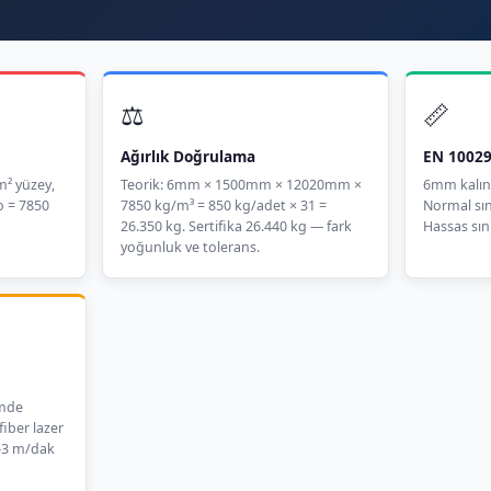
⚖️
📏
Ağırlık Doğrulama
EN 10029
² yüzey,
Teorik: 6mm × 1500mm × 12020mm ×
6mm kalınl
ρ = 7850
7850 kg/m³ = 850 kg/adet × 31 =
Normal sın
26.350 kg. Sertifika 26.440 kg — fark
Hassas sını
yoğunluk ve tolerans.
imde
fiber lazer
2–3 m/dak