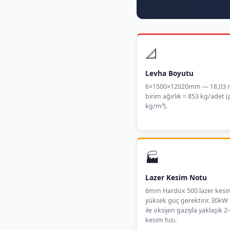
📐
Levha Boyutu
6×1500×12020mm — 18,03 m
birim ağırlık ≈ 853 kg/adet (
kg/m³).
🏭
Lazer Kesim Notu
6mm Hardox 500 lazer kes
yüksek güç gerektirir. 30kW 
ile oksijen gazıyla yaklaşık 
kesim hızı.