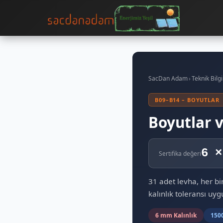
SacDan Adam
›
Teknik Bilgi
B09–B14 – BOYUTLAR
Boyutlar v
6 ×
Sertifika değeri
31 adet levha, her b
kalınlık toleransı uy
6 mm Kalınlık
150