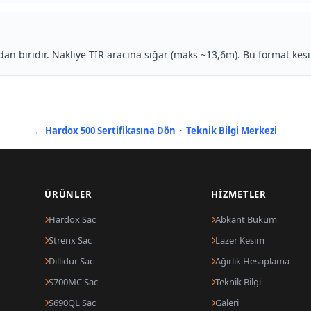
n biridir. Nakliye TIR aracına sığar (maks ~13,6m). Bu format kes
← Hardox 500 Sertifikasına Dön
·
Teknik Bilgi Merkezi
ÜRÜNLER
HIZMETLER
Hardox Sac
Abkant Büküm
Strenx Sac
Lazer Kesim
Dillidur Sac
Ağırlık Hesaplama
S700MC Sac
Teknik Bilgi
S690QL Sac
Galeri