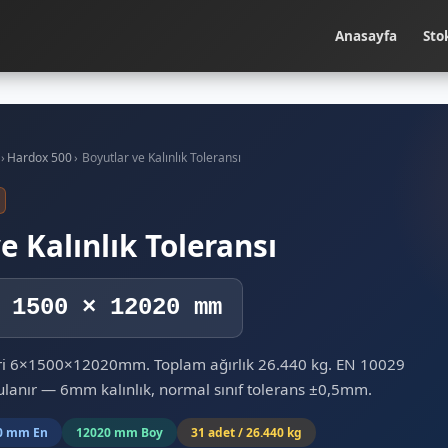
Anasayfa
Sto
›
Hardox 500
›
Boyutlar ve Kalınlık Toleransı
e Kalınlık Toleransı
 1500 × 12020 mm
iri 6×1500×12020mm. Toplam ağırlık 26.440 kg. EN 10029
gulanır — 6mm kalınlık, normal sınıf tolerans ±0,5mm.
0 mm En
12020 mm Boy
31 adet / 26.440 kg