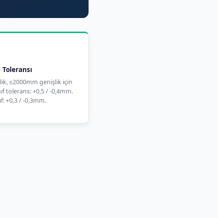
 Toleransı
ık, ≤2000mm genişlik için
ıf tolerans: +0,5 / -0,4mm.
f: +0,3 / -0,3mm.