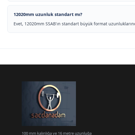
12020mm uzunluk standart mı?
Evet, 12020mm SSAB'ın standart büyük format uzunluklarında
100 mm kalınlığa ve 16 metre uzunluğa