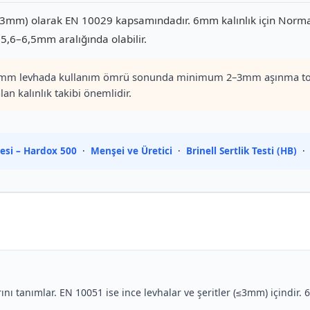
≥3mm) olarak EN 10029 kapsamındadır. 6mm kalınlık için Normal 
k 5,6–6,5mm aralığında olabilir.
m levhada kullanım ömrü sonunda minimum 2–3mm aşınma toler
lan kalınlık takibi önemlidir.
tesi – Hardox 500
·
Menşei ve Üretici
·
Brinell Sertlik Testi (HB)
ını tanımlar. EN 10051 ise ince levhalar ve şeritler (≤3mm) içindi