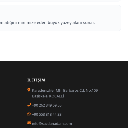
im atığını minimize eden büyük yüzey alanı sunar.
İLETIŞIM
Karadenizliler Mh. Barbaros Cd. No:109
Başiskele, KOCAELİ
+90 262 349 59 55
+90 553 313 44 33
info@sacdanadam.com