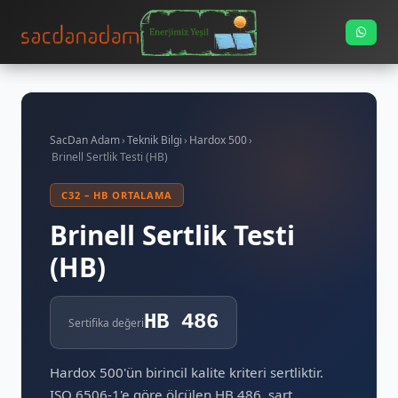
SacDan Adam
›
Teknik Bilgi
›
Hardox 500
›
Brinell Sertlik Testi (HB)
C32 – HB ORTALAMA
Brinell Sertlik Testi
(HB)
HB 486
Sertifika değeri
Hardox 500'ün birincil kalite kriteri sertliktir.
ISO 6506-1'e göre ölçülen HB 486, şart