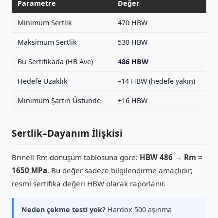
Parametre
Değer
Minimum Sertlik
470 HBW
Maksimum Sertlik
530 HBW
Bu Sertifikada (HB Ave)
486 HBW
Hedefe Uzaklık
–14 HBW (hedefe yakın)
Minimum Şartın Üstünde
+16 HBW
Sertlik–Dayanım İlişkisi
Brinell-Rm dönüşüm tablosuna göre:
HBW 486 → Rm ≈
1650 MPa
. Bu değer sadece bilgilendirme amaçlıdır;
resmi sertifika değeri HBW olarak raporlanır.
Neden çekme testi yok?
Hardox 500 aşınma