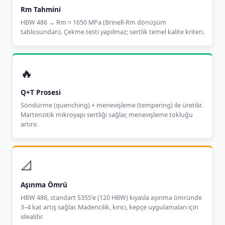
Rm Tahmini
HBW 486 → Rm ≈ 1650 MPa (Brinell-Rm dönüşüm
tablosundan). Çekme testi yapılmaz; sertlik temel kalite kriteri.
🔥
Q+T Prosesi
Söndürme (quenching) + menevişleme (tempering) ile üretilir.
Martenzitik mikroyapı sertliği sağlar, menevişleme tokluğu
artırır.
📐
Aşınma Ömrü
HBW 486, standart S355'e (120 HBW) kıyasla aşınma ömründe
3–4 kat artış sağlar. Madencilik, kırıcı, kepçe uygulamaları için
idealdir.