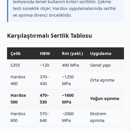
levhasında temel kullanım kriteri sertliktir. Çekme
testi süneklik ölçer; Hardox uygulamalarında sertlik
ve aşınma direnci önceliklidir.
Karşılaştırmalı Sertlik Tablosu
Çelik
HBW
Rm (yakl.)
Uygulama
S355
~120
490 MPa
Genel yapı
Hardox
370–
~1250
Orta aşınma
400
430
MPa
Hardox
470–
~1600
Yoğun aşınma
500
530
MPa
Hardox
570–
~2000
Ekstrem
600
640
MPa
aşınma