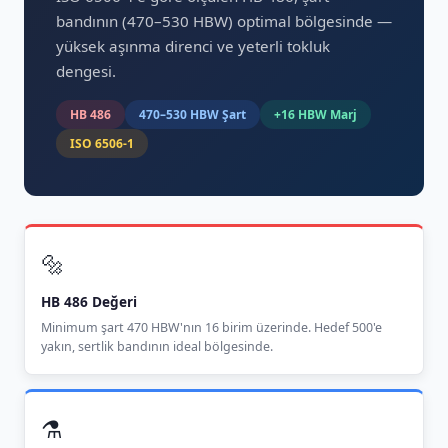
bandının (470–530 HBW) optimal bölgesinde —
yüksek aşınma direnci ve yeterli tokluk
dengesi.
HB 486
470–530 HBW Şart
+16 HBW Marj
ISO 6506-1
🔩
HB 486 Değeri
Minimum şart 470 HBW'nın 16 birim üzerinde. Hedef 500'e
yakın, sertlik bandının ideal bölgesinde.
⚗️