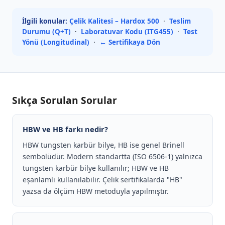
İlgili konular:
Çelik Kalitesi – Hardox 500
·
Teslim
Durumu (Q+T)
·
Laboratuvar Kodu (ITG455)
·
Test
Yönü (Longitudinal)
·
← Sertifikaya Dön
Sıkça Sorulan Sorular
HBW ve HB farkı nedir?
HBW tungsten karbür bilye, HB ise genel Brinell
sembolüdür. Modern standartta (ISO 6506-1) yalnızca
tungsten karbür bilye kullanılır; HBW ve HB
eşanlamlı kullanılabilir. Çelik sertifikalarda "HB"
yazsa da ölçüm HBW metoduyla yapılmıştır.