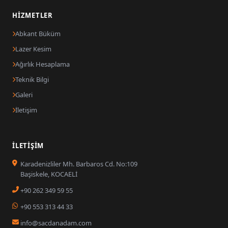
HIZMETLER
Abkant Büküm
Lazer Kesim
Ağırlık Hesaplama
Teknik Bilgi
Galeri
İletişim
İLETIŞIM
Karadenizliler Mh. Barbaros Cd. No:109
Başiskele, KOCAELİ
+90 262 349 59 55
+90 553 313 44 33
info@sacdanadam.com