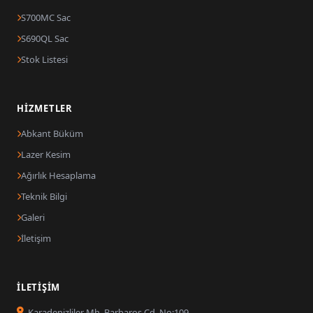
S700MC Sac
S690QL Sac
Stok Listesi
HIZMETLER
Abkant Büküm
Lazer Kesim
Ağırlık Hesaplama
Teknik Bilgi
Galeri
İletişim
İLETIŞIM
Karadenizliler Mh. Barbaros Cd. No:109