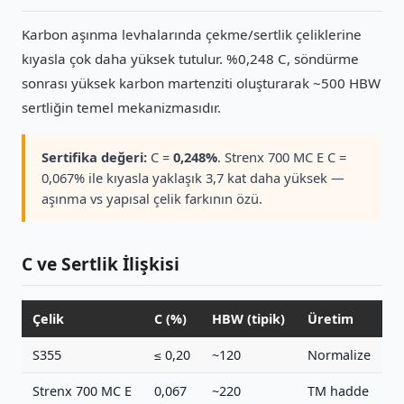
Karbon aşınma levhalarında çekme/sertlik çeliklerine
kıyasla çok daha yüksek tutulur. %0,248 C, söndürme
sonrası yüksek karbon martenziti oluşturarak ~500 HBW
sertliğin temel mekanizmasıdır.
Sertifika değeri:
C =
0,248%
. Strenx 700 MC E C =
0,067% ile kıyasla yaklaşık 3,7 kat daha yüksek —
aşınma vs yapısal çelik farkının özü.
C ve Sertlik İlişkisi
Çelik
C (%)
HBW (tipik)
Üretim
S355
≤ 0,20
~120
Normalize
Strenx 700 MC E
0,067
~220
TM hadde