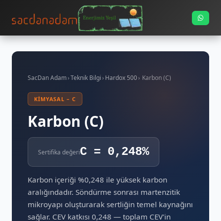
SacDan Adam
›
Teknik Bilgi
›
Hardox 500
›
Karbon (C)
KIMYASAL – C
Karbon (C)
C = 0,248%
Sertifika değeri
Karbon içeriği %0,248 ile yüksek karbon
aralığındadır. Söndürme sonrası martenzitik
mikroyapı oluşturarak sertliğin temel kaynağını
sağlar. CEV katkısı 0,248 — toplam CEV'in