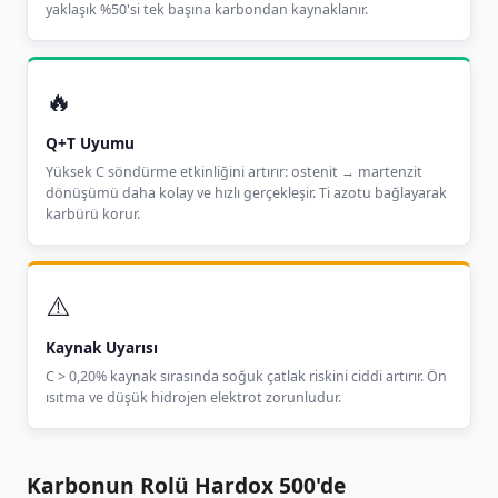
yaklaşık %50'si tek başına karbondan kaynaklanır.
🔥
Q+T Uyumu
Yüksek C söndürme etkinliğini artırır: ostenit → martenzit
dönüşümü daha kolay ve hızlı gerçekleşir. Ti azotu bağlayarak
karbürü korur.
⚠️
Kaynak Uyarısı
C > 0,20% kaynak sırasında soğuk çatlak riskini ciddi artırır. Ön
ısıtma ve düşük hidrojen elektrot zorunludur.
Karbonun Rolü Hardox 500'de