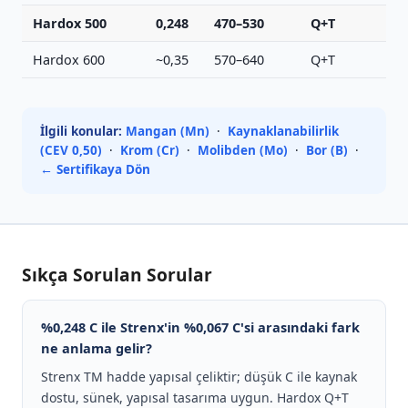
Hardox 500
0,248
470–530
Q+T
Hardox 600
~0,35
570–640
Q+T
İlgili konular:
Mangan (Mn)
·
Kaynaklanabilirlik
(CEV 0,50)
·
Krom (Cr)
·
Molibden (Mo)
·
Bor (B)
·
← Sertifikaya Dön
Sıkça Sorulan Sorular
%0,248 C ile Strenx'in %0,067 C'si arasındaki fark
ne anlama gelir?
Strenx TM hadde yapısal çeliktir; düşük C ile kaynak
dostu, sünek, yapısal tasarıma uygun. Hardox Q+T