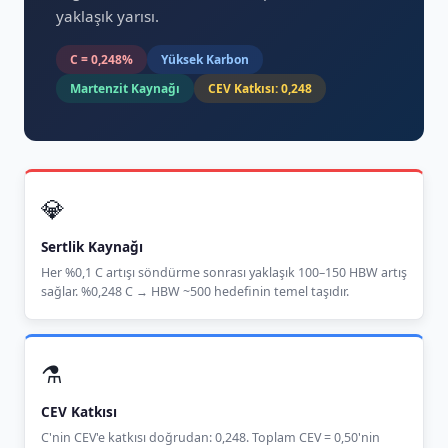
yaklaşık yarısı.
C = 0,248%
Yüksek Karbon
Martenzit Kaynağı
CEV Katkısı: 0,248
💎
Sertlik Kaynağı
Her %0,1 C artışı söndürme sonrası yaklaşık 100–150 HBW artış
sağlar. %0,248 C → HBW ~500 hedefinin temel taşıdır.
⚗️
CEV Katkısı
C'nin CEV'e katkısı doğrudan: 0,248. Toplam CEV = 0,50'nin