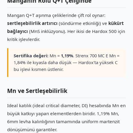
Manganın Rolü Q+T Çeliğinde
Mangan Q+T aşınma çeliklerinde çift rol oynar:
sertleşebilirlik artırıcı
(söndürme etkinliği) ve
kükürt
bağlayıcı
(MnS inklüzyonu). Her ikisi de Hardox 500 için
kritik işlevlerdir.
Sertifika değeri:
Mn =
1,19%
. Strenx 700 MC E Mn =
1,84% ile kıyasla daha düşük — Hardox'ta yüksek C
bu işlevi kısmen üstlenir.
Mn ve Sertleşebilirlik
Ideal katılık (ideal critical diameter, DI) hesabında Mn en
büyük katkıyı yapan elementlerden biridir. 1,19% Mn,
6mm levha kalınlığının tamamında uniform martenzit
dönüşümünü garantiler.