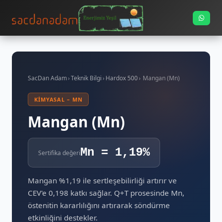
SacDan Adam
›
Teknik Bilgi
›
Hardox 500
›
Mangan (Mn)
KIMYASAL – MN
Mangan (Mn)
Mn = 1,19%
Sertifika değeri
Mangan %1,19 ile sertleşebilirliği artırır ve
CEV'e 0,198 katkı sağlar. Q+T prosesinde Mn,
östenitin kararlılığını artırarak söndürme
etkinliğini destekler.