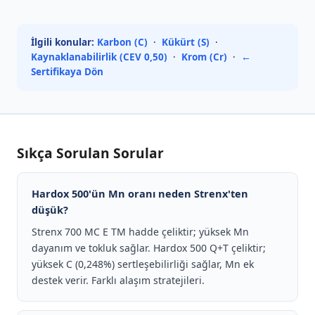
İlgili konular:
Karbon (C)
·
Kükürt (S)
·
Kaynaklanabilirlik (CEV 0,50)
·
Krom (Cr)
·
←
Sertifikaya Dön
Sıkça Sorulan Sorular
Hardox 500'ün Mn oranı neden Strenx'ten
düşük?
Strenx 700 MC E TM hadde çeliktir; yüksek Mn
dayanım ve tokluk sağlar. Hardox 500 Q+T çeliktir;
yüksek C (0,248%) sertleşebilirliği sağlar, Mn ek
destek verir. Farklı alaşım stratejileri.