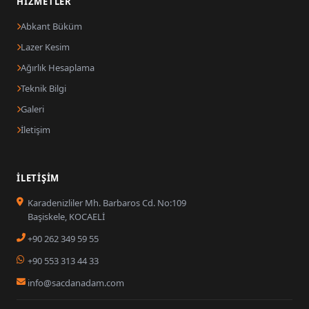
HIZMETLER
Abkant Büküm
Lazer Kesim
Ağırlık Hesaplama
Teknik Bilgi
Galeri
İletişim
İLETIŞIM
Karadenizliler Mh. Barbaros Cd. No:109
Başiskele, KOCAELİ
+90 262 349 59 55
+90 553 313 44 33
info@sacdanadam.com