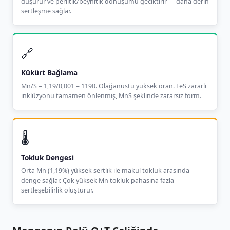
düşürür ve perlitik/beynitik dönüşümü geciktirir — daha derin
sertleşme sağlar.
🔗
Kükürt Bağlama
Mn/S = 1,19/0,001 = 1190. Olağanüstü yüksek oran. FeS zararlı
inklüzyonu tamamen önlenmiş, MnS şeklinde zararsız form.
🌡️
Tokluk Dengesi
Orta Mn (1,19%) yüksek sertlik ile makul tokluk arasında
denge sağlar. Çok yüksek Mn tokluk pahasına fazla
sertleşebilirlik oluşturur.