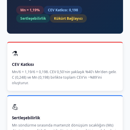
Mn = 1,19%
CEV Katkısı: 0,198
Sertleşebilirlik
Kükürt Bağlayıcı
⚗️
CEV Katkısı
Mn/6 = 1,19/6 = 0,198. CEV 0,50'nin yaklaşık %40'ı Mn'den gelir.
C (0,248) ve Mn (0,198) birlikte toplam CEV'in ~%89'ini
oluşturur.
💪
Sertleşebilirlik
Mn söndürme sırasında martenzit dönüşüm sıcaklığını (Ms)