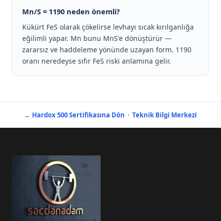
Mn/S = 1190 neden önemli?
Kükürt FeS olarak çökelirse levhayı sıcak kırılganlığa
eğilimli yapar. Mn bunu MnS'e dönüştürür —
zararsız ve haddeleme yönünde uzayan form. 1190
oranı neredeyse sıfır FeS riski anlamına gelir.
← Hardox 500 Sertifikasına Dön
·
Teknik Bilgi Merkezi