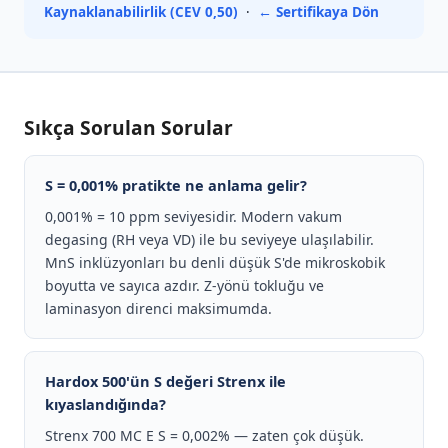
Kaynaklanabilirlik (CEV 0,50)
·
← Sertifikaya Dön
Sıkça Sorulan Sorular
S = 0,001% pratikte ne anlama gelir?
0,001% = 10 ppm seviyesidir. Modern vakum
degasing (RH veya VD) ile bu seviyeye ulaşılabilir.
MnS inklüzyonları bu denli düşük S'de mikroskobik
boyutta ve sayıca azdır. Z-yönü tokluğu ve
laminasyon direnci maksimumda.
Hardox 500'ün S değeri Strenx ile
kıyaslandığında?
Strenx 700 MC E S = 0,002% — zaten çok düşük.