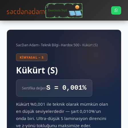
SacDan Adam
›
Teknik Bilgi
›
Hardox 500
›
Kükürt (S)
KIMYASAL – S
Kükürt (S)
S = 0,001%
Sertifika değeri
Kükürt %0,001 ile teknik olarak mümkün olan
en düşük seviyelerdedir — şart 0,010%'un
onda biri. Ultra-düşük S laminasyon direncini
ve z-yönü tokluğunu maksimize eder.