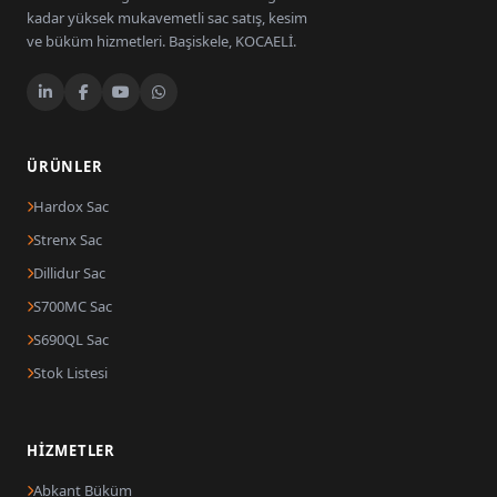
kadar yüksek mukavemetli sac satış, kesim
ve büküm hizmetleri. Başiskele, KOCAELİ.
ÜRÜNLER
Hardox Sac
Strenx Sac
Dillidur Sac
S700MC Sac
S690QL Sac
Stok Listesi
HIZMETLER
Abkant Büküm