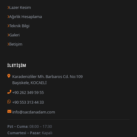
Lazer Kesim
Ağırlık Hesaplama
Teknik Bilgi
Galeri
İletişim
İLETIŞIM
Karadenizliler Mh. Barbaros Cd. No:109
Başiskele, KOCAELİ
+90 262 349 59 55
+90 553 313 44 33
info@sacdanadam.com
Pzt – Cuma:
08:00 – 17:30
Cumartesi – Pazar:
Kapalı