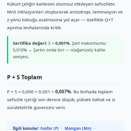
Kükürt çeliğin kalitesini olumsuz etkileyen safsızlıktır.
MnS inklüzyonları oluşturarak anizotropi, laminasyon ve
z-yönü tokluğu azalmasına yol açar — özellikle Q+T
aşınma levhalarında kritik.
Sertifika değeri:
S =
0,001%
. Şart maksimumu:
0,010% → Şartın onda biri — olağanüstü kalite
seviyesi.
P + S Toplam
P + S = 0,006 + 0,001 =
0,007%
. Bu levhada toplam
safsızlık içeriği son derece düşük; yüksek tokluk ve iz
sürülebilirlik güvencesi verir.
İlgili konular:
Fosfor (P)
·
Mangan (Mn)
·