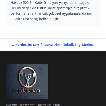
Hardox 500 S = 0,001% ile yarı yarıya daha düşük.
Her iki değer de üstün kalite göstergesidir; pratik
performans farkı ancak çok özel uygulamalarda (örn.
Z-kalite test şartı) belirginleşir.
← Hardox 500 Sertifikasına Dön
·
Teknik Bilgi Merkezi
100 mm kalınlığa ve 16 metre uzunluğa