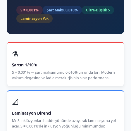
S = 0,001%
Şart Maks. 0,010%
Ultra-Düşük S
Laminasyon Yok
⚗️
Şartın 1/10'u
S = 0,001% — şart maksimumu 0,010%'un onda biri. Modern
vakum degasing ve ladle metalurjisinin sınır performansı.
📐
Laminasyon Direnci
MnS inklüzyonları hadde yönünde uzayarak laminasyona yol
açar. S = 0,001%'de inklüzyon yoğunluğu minimumdur.