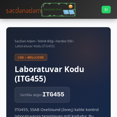
SacDan Adam
›
Teknik Bilgi
›
Hardox 500
›
Laboratuvar Kodu (ITG455)
C00 – MILLCODE
Laboratuvar Kodu
(ITG455)
ITG455
Sertifika değeri
ITG455, SSAB Oxelösund (İsveç) kalite kontrol
laboratuvarını tanımlayan mill kodudur. Bu