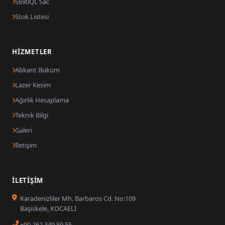
S690QL Sac
Stok Listesi
HIZMETLER
Abkant Büküm
Lazer Kesim
Ağırlık Hesaplama
Teknik Bilgi
Galeri
İletişim
İLETIŞIM
Karadenizliler Mh. Barbaros Cd. No:109
Başiskele, KOCAELİ
+90 262 349 59 55