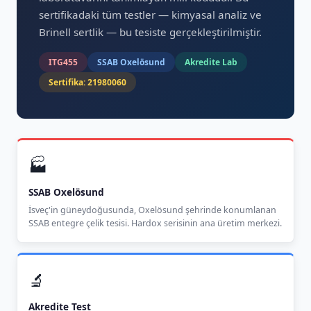
sertifikadaki tüm testler — kimyasal analiz ve
Brinell sertlik — bu tesiste gerçekleştirilmiştir.
ITG455
SSAB Oxelösund
Akredite Lab
Sertifika: 21980060
🏭
SSAB Oxelösund
İsveç'in güneydoğusunda, Oxelösund şehrinde konumlanan
SSAB entegre çelik tesisi. Hardox serisinin ana üretim merkezi.
🔬
Akredite Test