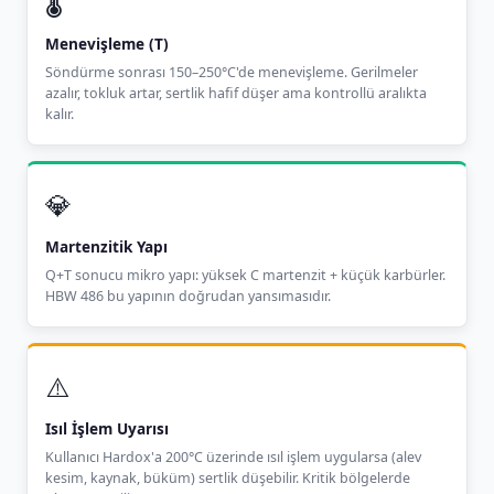
🌡️
Menevişleme (T)
Söndürme sonrası 150–250°C'de menevişleme. Gerilmeler
azalır, tokluk artar, sertlik hafif düşer ama kontrollü aralıkta
kalır.
💎
Martenzitik Yapı
Q+T sonucu mikro yapı: yüksek C martenzit + küçük karbürler.
HBW 486 bu yapının doğrudan yansımasıdır.
⚠️
Isıl İşlem Uyarısı
Kullanıcı Hardox'a 200°C üzerinde ısıl işlem uygularsa (alev
kesim, kaynak, büküm) sertlik düşebilir. Kritik bölgelerde