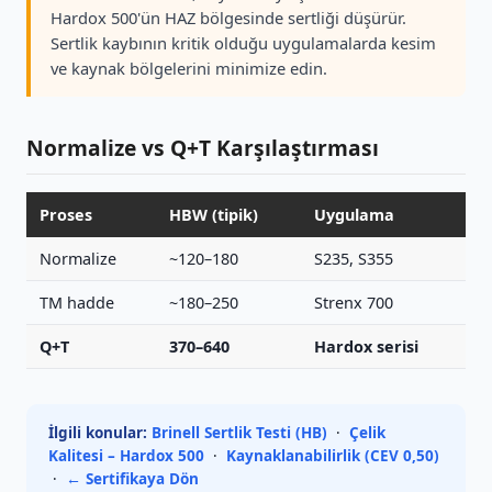
Hardox 500'ün HAZ bölgesinde sertliği düşürür.
Sertlik kaybının kritik olduğu uygulamalarda kesim
ve kaynak bölgelerini minimize edin.
Normalize vs Q+T Karşılaştırması
Proses
HBW (tipik)
Uygulama
Normalize
~120–180
S235, S355
TM hadde
~180–250
Strenx 700
Q+T
370–640
Hardox serisi
İlgili konular:
Brinell Sertlik Testi (HB)
·
Çelik
Kalitesi – Hardox 500
·
Kaynaklanabilirlik (CEV 0,50)
·
← Sertifikaya Dön