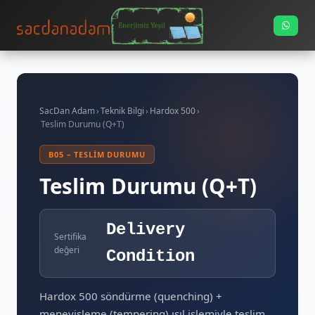
SacDan Adam
›
Teknik Bilgi
›
Hardox 500
›
Teslim Durumu (Q+T)
B05 – TESLIM DURUMU
Teslim Durumu (Q+T)
Delivery
Sertifika
değeri
Condition
Hardox 500 söndürme (quenching) +
menevişleme (tempering) ısıl işlemiyle teslim