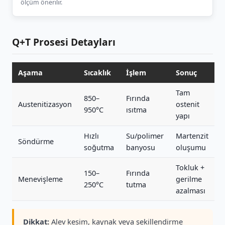
ölçüm önerilir.
Q+T Prosesi Detayları
Aşama
Sıcaklık
İşlem
Sonuç
Tam
850–
Fırında
Austenitizasyon
ostenit
950°C
ısıtma
yapı
Hızlı
Su/polimer
Martenzit
Söndürme
soğutma
banyosu
oluşumu
Tokluk +
150–
Fırında
Menevişleme
gerilme
250°C
tutma
azalması
Dikkat:
Alev kesim, kaynak veya şekillendirme