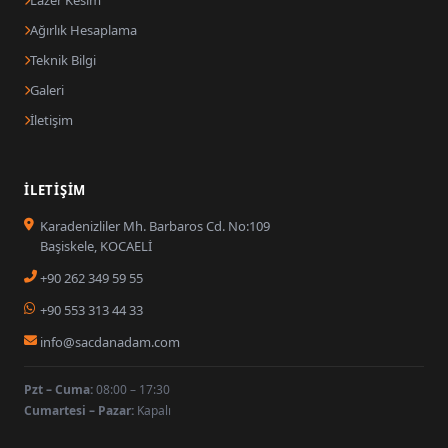
Lazer Kesim
Ağırlık Hesaplama
Teknik Bilgi
Galeri
İletişim
İLETIŞIM
Karadenizliler Mh. Barbaros Cd. No:109
Başiskele, KOCAELİ
+90 262 349 59 55
+90 553 313 44 33
info@sacdanadam.com
Pzt – Cuma:
08:00 – 17:30
Cumartesi – Pazar:
Kapalı