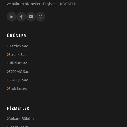
ve büküm hizmetleri. Başiskele, KOCAELİ.
ÜRÜNLER
Hardox Sac
Strenx Sac
Dillidur Sac
S700MC Sac
S690QL Sac
Stok Listesi
HIZMETLER
Abkant Büküm