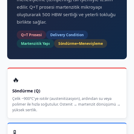
edilir. Q+T prosesi martenzitik mikroyapı
oluşturarak 500 HBW sertliği ve yeterli tokluğu
birlikte sağlar.
Q+T Prosesi
Delivery Condition
Martenzitik Yapı
Söndürme+Menevişleme
🔥
Söndürme (Q)
Çelik ~900°C'ye ısıtılır (austenitizasyon), ardından su veya
polimer ile hızla soğutulur. Ostenit → martenzit dönüşümü →
yüksek sertlik.