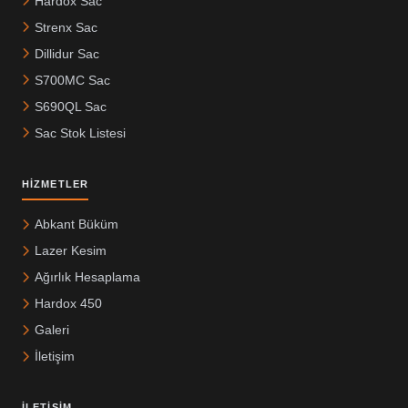
Hardox Sac
Strenx Sac
Dillidur Sac
S700MC Sac
S690QL Sac
Sac Stok Listesi
HIZMETLER
Abkant Büküm
Lazer Kesim
Ağırlık Hesaplama
Hardox 450
Galeri
İletişim
İLETIŞIM