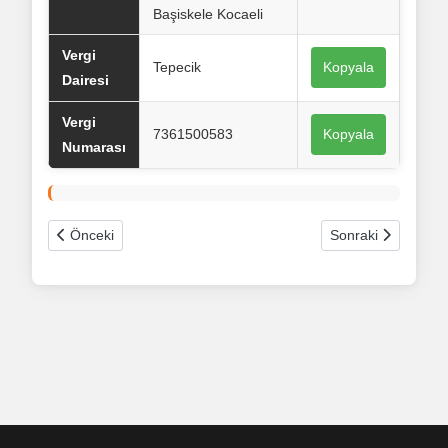
Başiskele Kocaeli
Vergi
Tepecik
Kopyala
Dairesi
Vergi
7361500583
Kopyala
Numarası
Önceki makale: Sacdan Adam Toleranslar
Sonraki makale: 
Önceki
Sonraki