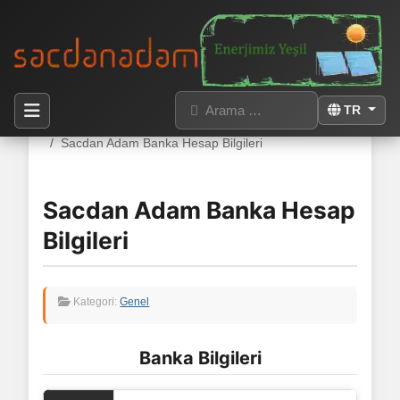
Arama
Dilinizi seçin
TR
Buradasınız:
Anasayfa
İletişim
Sacdan Adam Banka Hesap Bilgileri
Sacdan Adam Banka Hesap
Bilgileri
Kategori:
Genel
Banka Bilgileri