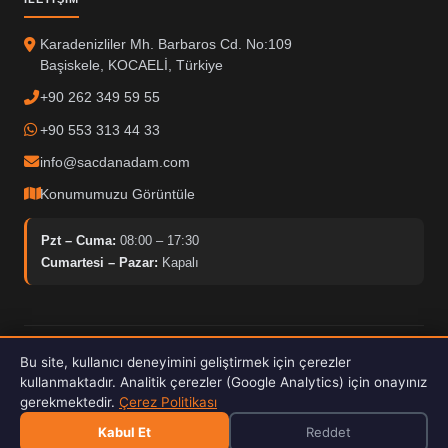
Karadenizliler Mh. Barbaros Cd. No:109
Başiskele, KOCAELİ, Türkiye
+90 262 349 59 55
+90 553 313 44 33
info@sacdanadam.com
Konumumuzu Görüntüle
Pzt – Cuma:
08:00 – 17:30
Cumartesi – Pazar:
Kapalı
© 2025 Sacdan Adam. Tüm hakları saklıdır.
Bu site, kullanıcı deneyimini geliştirmek için çerezler
Hardox İşleme
ISO Kalite
30kW Fiber Lazer
kullanmaktadır. Analitik çerezler (Google Analytics) için onayınız
gerekmektedir.
Çerez Politikası
Kabul Et
Reddet
E-Katalog İndir 2026
PDF · 4.9 MB