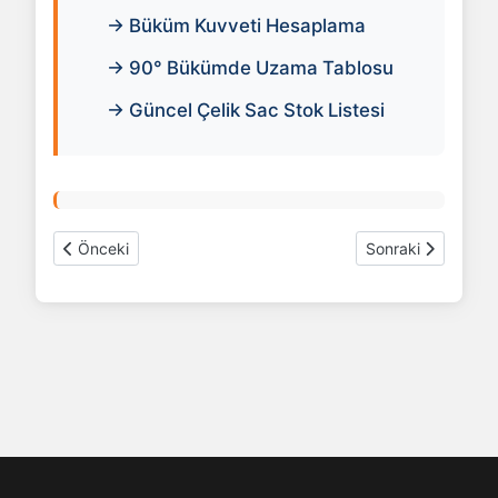
→ Büküm Kuvveti Hesaplama
→ 90° Bükümde Uzama Tablosu
→ Güncel Çelik Sac Stok Listesi
Önceki makale: QR Kod Oluşturucu
Sonraki makale: A
Önceki
Sonraki