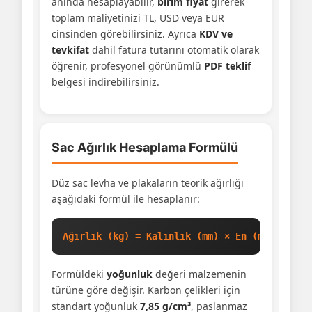
anında hesaplayabilir,
birim fiyat
girerek
toplam maliyetinizi TL, USD veya EUR
cinsinden görebilirsiniz. Ayrıca
KDV ve
tevkifat
dahil fatura tutarını otomatik olarak
öğrenir, profesyonel görünümlü
PDF teklif
belgesi indirebilirsiniz.
Sac Ağırlık Hesaplama Formülü
Düz sac levha ve plakaların teorik ağırlığı
aşağıdaki formül ile hesaplanır:
Ağırlık (kg) = Kalınlık (mm) × En (mm) × Boy
Formüldeki
yoğunluk
değeri malzemenin
türüne göre değişir. Karbon çelikleri için
standart yoğunluk
7,85 g/cm³
, paslanmaz