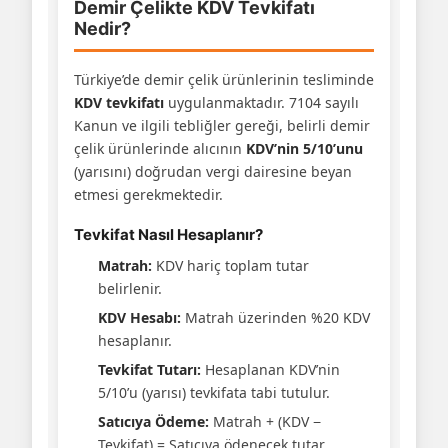
Demir Çelikte KDV Tevkifatı
Nedir?
Türkiye’de demir çelik ürünlerinin tesliminde
KDV tevkifatı
uygulanmaktadır. 7104 sayılı
Kanun ve ilgili tebliğler gereği, belirli demir
çelik ürünlerinde alıcının
KDV’nin 5/10’unu
(yarısını) doğrudan vergi dairesine beyan
etmesi gerekmektedir.
Tevkifat Nasıl Hesaplanır?
Matrah:
KDV hariç toplam tutar
belirlenir.
KDV Hesabı:
Matrah üzerinden %20 KDV
hesaplanır.
Tevkifat Tutarı:
Hesaplanan KDV’nin
5/10’u (yarısı) tevkifata tabi tutulur.
Satıcıya Ödeme:
Matrah + (KDV −
Tevkifat) = Satıcıya ödenecek tutar.