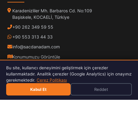
Karadenizliler Mh. Barbaros Cd. No:109
Başiskele, KOCAELİ, Türkiye
+90 262 349 59 55
+90 553 313 44 33
info@sacdanadam.com
Konumumuzu Görüntüle
Bu site, kullanıcı deneyimini geliştirmek için çerezler
Pzt – Cuma:
08:00 – 17:30
kullanmaktadır. Analitik çerezler (Google Analytics) için onayınız
Cumartesi – Pazar:
Kapalı
gerekmektedir.
Çerez Politikası
Kabul Et
Reddet
© 2025 Sacdan Adam. Tüm hakları saklıdır.
Hardox İşleme
ISO Kalite
30kW Fiber Lazer
E-Katalog İndir 2026
PDF · 4.9 MB