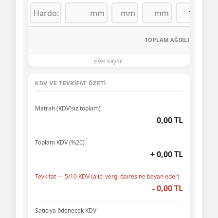
0,
0,
TOPLAM AĞIRLIK:
KDV VE TEVKIFAT ÖZETI
Matrah (KDV'siz toplam)
0,00 TL
Toplam KDV (%20)
+ 0,00 TL
Tevkifat — 5/10 KDV (alıcı vergi dairesine beyan eder)
- 0,00 TL
Satıcıya ödenecek KDV