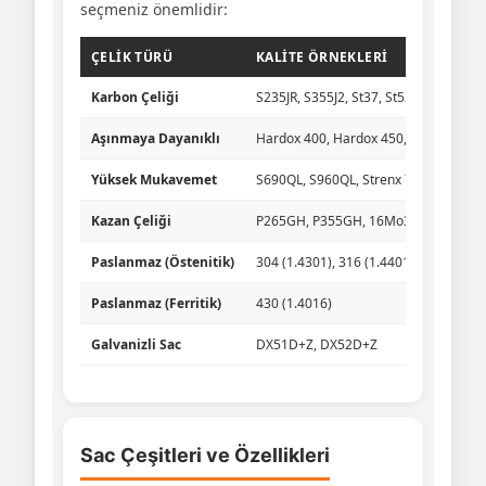
seçmeniz önemlidir:
ÇELIK TÜRÜ
KALITE ÖRNEKLERI
Karbon Çeliği
S235JR, S355J2, St37, St52
Aşınmaya Dayanıklı
Hardox 400, Hardox 450, Hardox 500
Yüksek Mukavemet
S690QL, S960QL, Strenx 700
Kazan Çeliği
P265GH, P355GH, 16Mo3
Paslanmaz (Östenitik)
304 (1.4301), 316 (1.4401)
Paslanmaz (Ferritik)
430 (1.4016)
Galvanizli Sac
DX51D+Z, DX52D+Z
Sac Çeşitleri ve Özellikleri