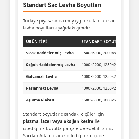
Standart Sac Levha Boyutları
Türkiye piyasasında en yaygın kullanılan sac
levha boyutları aşağıdaki gibidir:
ÜRÜN TIPI
STANDART BOYUTLAR (MM)
Sıcak Haddelenmiş Levha
1500×6000, 2000×6000
Soğuk Haddelenmiş Levha
1000×2000, 1250×2500
Galvanizli Levha
1000×2000, 1250×2500
Paslanmaz Levha
1000×2000, 1250×2500, 1500×3
Aşınma Plakası
1500×6000, 2000×6000, 2500×8
Standart boyutlar dışındaki ölçüler için
plazma, lazer veya oksijen kesim
ile
istediğiniz boyutta parça elde edebilirsiniz.
Sacdan Adam olarak dilediğiniz ölçüde