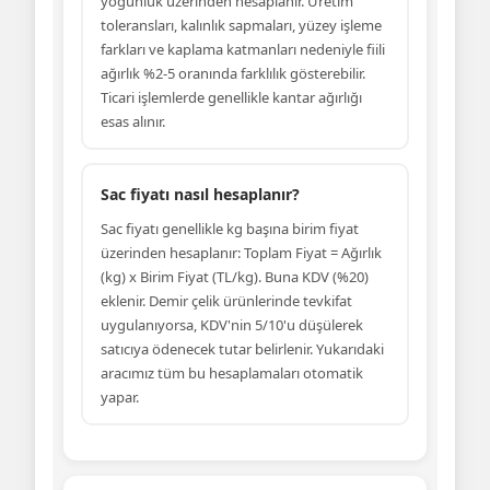
yoğunluk üzerinden hesaplanır. Üretim
toleransları, kalınlık sapmaları, yüzey işleme
farkları ve kaplama katmanları nedeniyle fiili
ağırlık %2-5 oranında farklılık gösterebilir.
Ticari işlemlerde genellikle kantar ağırlığı
esas alınır.
Sac fiyatı nasıl hesaplanır?
Sac fiyatı genellikle kg başına birim fiyat
üzerinden hesaplanır: Toplam Fiyat = Ağırlık
(kg) x Birim Fiyat (TL/kg). Buna KDV (%20)
eklenir. Demir çelik ürünlerinde tevkifat
uygulanıyorsa, KDV'nin 5/10'u düşülerek
satıcıya ödenecek tutar belirlenir. Yukarıdaki
aracımız tüm bu hesaplamaları otomatik
yapar.