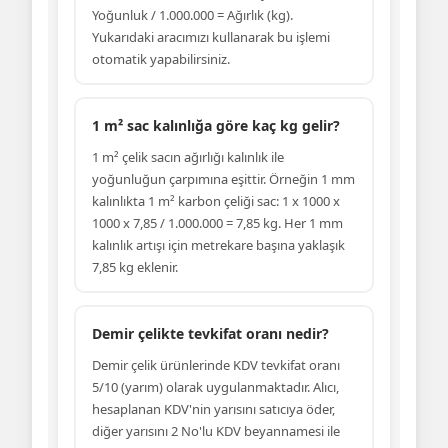
Yoğunluk / 1.000.000 = Ağırlık (kg).
Yukarıdaki aracımızı kullanarak bu işlemi
otomatik yapabilirsiniz.
1 m² sac kalınlığa göre kaç kg gelir?
1 m² çelik sacın ağırlığı kalınlık ile
yoğunluğun çarpımına eşittir. Örneğin 1 mm
kalınlıkta 1 m² karbon çeliği sac: 1 x 1000 x
1000 x 7,85 / 1.000.000 = 7,85 kg. Her 1 mm
kalınlık artışı için metrekare başına yaklaşık
7,85 kg eklenir.
Demir çelikte tevkifat oranı nedir?
Demir çelik ürünlerinde KDV tevkifat oranı
5/10 (yarım) olarak uygulanmaktadır. Alıcı,
hesaplanan KDV'nin yarısını satıcıya öder,
diğer yarısını 2 No'lu KDV beyannamesi ile