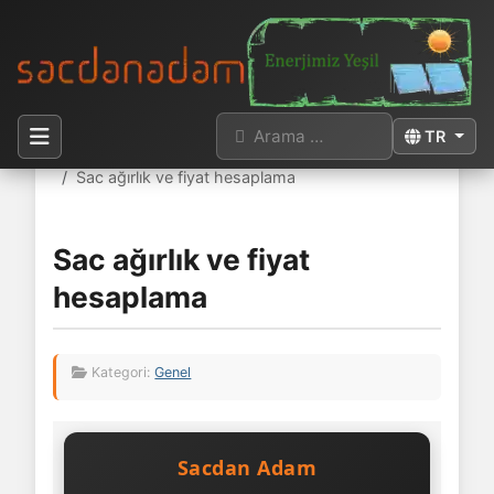
Arama
Dilinizi seçi
TR
Buradasınız:
Anasayfa
Sac
Sac ağırlık ve fiyat hesaplama
Sac ağırlık ve fiyat
hesaplama
Kategori:
Genel
Sacdan Adam