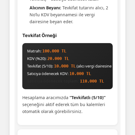
Alıcının Beyanı:
Tevkifat tutarını alıcı, 2
No’lu KDV beyannamesi ile vergi
dairesine beyan eder.
Tevkifat Örneği
Matrah:
100.000 TL
KDV (%20):
20.000 TL
Tevkifat (5/10):
(alıcı vergi dairesine beyan eder)
10.000 TL
Satıcıya ödenecek KDV:
10.000 TL
Satıcıya ödenecek toplam:
110.000 TL
Hesaplama aracımızda
“Tevkifatlı (5/10)”
seçeneğini aktif ederek tüm bu kalemleri
otomatik olarak görebilirsiniz.