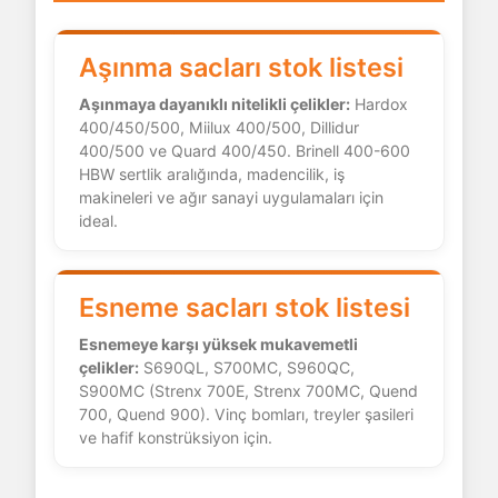
Aşınma sacları stok listesi
Aşınmaya dayanıklı nitelikli çelikler:
Hardox
400/450/500, Miilux 400/500, Dillidur
400/500 ve Quard 400/450. Brinell 400-600
HBW sertlik aralığında, madencilik, iş
makineleri ve ağır sanayi uygulamaları için
ideal.
Esneme sacları stok listesi
Esnemeye karşı yüksek mukavemetli
çelikler:
S690QL, S700MC, S960QC,
S900MC (Strenx 700E, Strenx 700MC, Quend
700, Quend 900). Vinç bomları, treyler şasileri
ve hafif konstrüksiyon için.