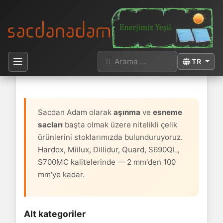
Arama
Dilinizi seçi
TR
Buradasınız:
Anasayfa
Sac Stok Listesi
Sacdan Adam olarak
aşınma
ve
esneme
sacları
başta olmak üzere nitelikli çelik
ürünlerini stoklarımızda bulunduruyoruz.
Hardox, Miilux, Dillidur, Quard, S690QL,
S700MC kalitelerinde — 2 mm'den 100
mm'ye kadar.
Alt kategoriler