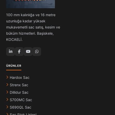
100 mm kalınlığa ve 16 metre
uzunluğa kadar yüksek
mukavemetli sac satış, kesim ve
büküm hizmetleri. Başiskele,
KOCAELİ.
ÜRÜNLER
Hardox Sac
Strenx Sac
Dillidur Sac
S700MC Sac
S690QL Sac
Sac Stok Listesi