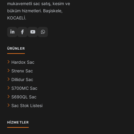
mukavemetli sac satış, kesim ve
büküm hizmetleri. Başiskele,
KOCAELİ.
ÜRÜNLER
Hardox Sac
Strenx Sac
Dillidur Sac
S700MC Sac
S690QL Sac
Sac Stok Listesi
HIZMETLER