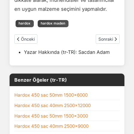
en uygun malzeme seçimini yapmalıdır.
hardox
hardox maden
Önceki makale: Hardox Malzeme İşleme
Sonraki makale: 
Önceki
Sonraki
Yazar Hakkında (tr-TR):
Sacdan Adam
Benzer Öğeler (tr-TR)
Hardox 450 sac 50mm 1500x6000
Hardox 450 sac 40mm 2500x12000
Hardox 450 sac 50mm 1500x3000
Hardox 450 sac 40mm 2500x9000