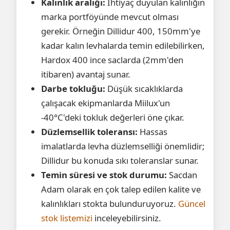
Kalınlık aralığı:
İhtiyaç duyulan kalınlığın
marka portföyünde mevcut olması
gerekir. Örneğin Dillidur 400, 150mm'ye
kadar kalın levhalarda temin edilebilirken,
Hardox 400 ince saclarda (2mm'den
itibaren) avantaj sunar.
Darbe tokluğu:
Düşük sıcaklıklarda
çalışacak ekipmanlarda Miilux'un
-40°C'deki tokluk değerleri öne çıkar.
Düzlemsellik toleransı:
Hassas
imalatlarda levha düzlemselliği önemlidir;
Dillidur bu konuda sıkı toleranslar sunar.
Temin süresi ve stok durumu:
Sacdan
Adam olarak en çok talep edilen kalite ve
kalınlıkları stokta bulunduruyoruz.
Güncel
stok listemizi
inceleyebilirsiniz.