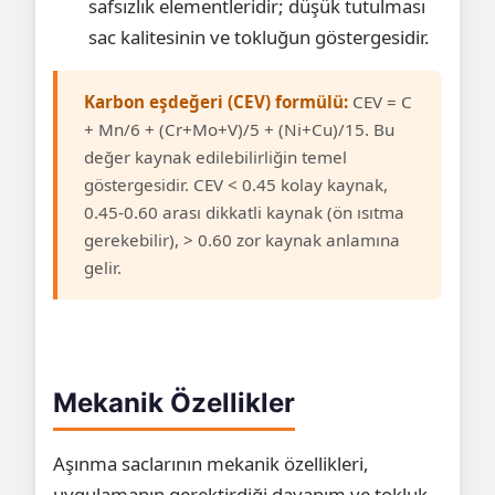
safsızlık elementleridir; düşük tutulması
sac kalitesinin ve tokluğun göstergesidir.
Karbon eşdeğeri (CEV) formülü:
CEV = C
+ Mn/6 + (Cr+Mo+V)/5 + (Ni+Cu)/15. Bu
değer kaynak edilebilirliğin temel
göstergesidir. CEV < 0.45 kolay kaynak,
0.45-0.60 arası dikkatli kaynak (ön ısıtma
gerekebilir), > 0.60 zor kaynak anlamına
gelir.
Mekanik Özellikler
Aşınma saclarının mekanik özellikleri,
uygulamanın gerektirdiği dayanım ve tokluk