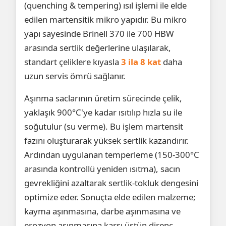
(quenching & tempering) ısıl işlemi ile elde
edilen martensitik mikro yapıdır. Bu mikro
yapı sayesinde Brinell 370 ile 700 HBW
arasında sertlik değerlerine ulaşılarak,
standart çeliklere kıyasla
3 ila 8 kat
daha
uzun servis ömrü sağlanır.
Aşınma saclarının üretim sürecinde çelik,
yaklaşık 900°C'ye kadar ısıtılıp hızla su ile
soğutulur (su verme). Bu işlem martensit
fazını oluşturarak yüksek sertlik kazandırır.
Ardından uygulanan temperleme (150-300°C
arasında kontrollü yeniden ısıtma), sacın
gevrekliğini azaltarak sertlik-tokluk dengesini
optimize eder. Sonuçta elde edilen malzeme;
kayma aşınmasına, darbe aşınmasına ve
erozyon aşınmasına karşı üstün direnç