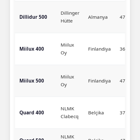
Dillinger
Dillidur 500
Almanya
470-530
Hütte
Miilux
Miilux 400
Finlandiya
360-420
Oy
Miilux
Miilux 500
Finlandiya
470-530
Oy
NLMK
Quard 400
Belçika
370-430
Clabecq
NLMK