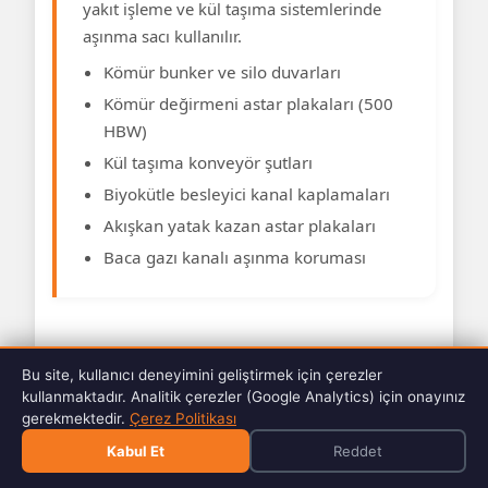
yakıt işleme ve kül taşıma sistemlerinde
aşınma sacı kullanılır.
Kömür bunker ve silo duvarları
Kömür değirmeni astar plakaları (500
HBW)
Kül taşıma konveyör şutları
Biyokütle besleyici kanal kaplamaları
Akışkan yatak kazan astar plakaları
Baca gazı kanalı aşınma koruması
Bu site, kullanıcı deneyimini geliştirmek için çerezler
Aşınma Sacı İşleme
kullanmaktadır. Analitik çerezler (Google Analytics) için onayınız
gerekmektedir.
Çerez Politikası
Kabul Et
Reddet
Aşınma saclarının yüksek sertliği, işleme