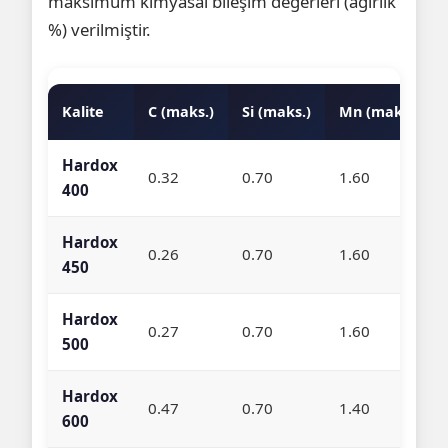
maksimum kimyasal bileşim değerleri (ağırlık
%) verilmiştir.
Kalite
C (maks.)
Si (maks.)
Mn (maks.)
Hardox
0.32
0.70
1.60
400
Hardox
0.26
0.70
1.60
450
Hardox
0.27
0.70
1.60
500
Hardox
0.47
0.70
1.40
600