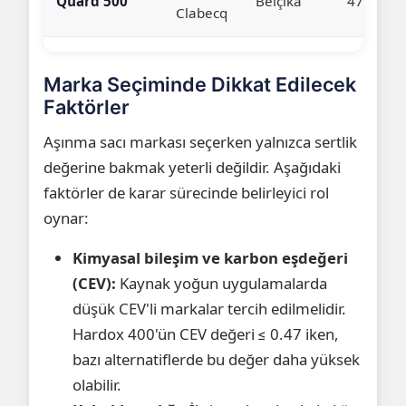
Quard 500
Belçika
470-530
Clabecq
Marka Seçiminde Dikkat Edilecek
Faktörler
Aşınma sacı markası seçerken yalnızca sertlik
değerine bakmak yeterli değildir. Aşağıdaki
faktörler de karar sürecinde belirleyici rol
oynar:
Kimyasal bileşim ve karbon eşdeğeri
(CEV):
Kaynak yoğun uygulamalarda
düşük CEV'li markalar tercih edilmelidir.
Hardox 400'ün CEV değeri ≤ 0.47 iken,
bazı alternatiflerde bu değer daha yüksek
olabilir.