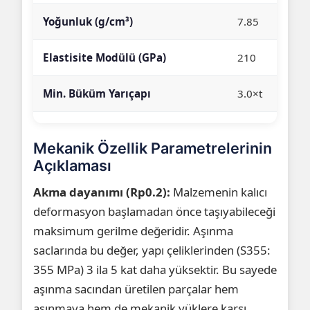
Yoğunluk (g/cm³)
7.85
Elastisite Modülü (GPa)
210
Min. Büküm Yarıçapı
3.0×t
Mekanik Özellik Parametrelerinin
Açıklaması
Akma dayanımı (Rp0.2):
Malzemenin kalıcı
deformasyon başlamadan önce taşıyabileceği
maksimum gerilme değeridir. Aşınma
saclarında bu değer, yapı çeliklerinden (S355:
355 MPa) 3 ila 5 kat daha yüksektir. Bu sayede
aşınma sacından üretilen parçalar hem
aşınmaya hem de mekanik yüklere karşı