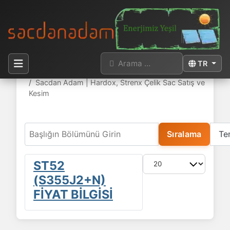
Arama
Dilinizi seçi
TR
Buradasınız:
Anasayfa
Sacdan Adam | Hardox, Strenx Çelik Sac Satış ve
Kesim
Başlığın Bölümünü Girin
Sıralama
Te
Göster #
ST52
(S355J2+N)
FİYAT BİLGİSİ