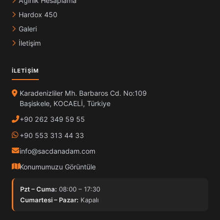
Ağırlık Hesaplama
Hardox 450
Galeri
İletişim
İLETIŞIM
Karadenizliler Mh. Barbaros Cd. No:109
Başiskele, KOCAELİ, Türkiye
+90 262 349 59 55
+90 553 313 44 33
info@sacdanadam.com
Konumumuzu Görüntüle
Pzt – Cuma:
08:00 – 17:30
Cumartesi – Pazar:
Kapalı