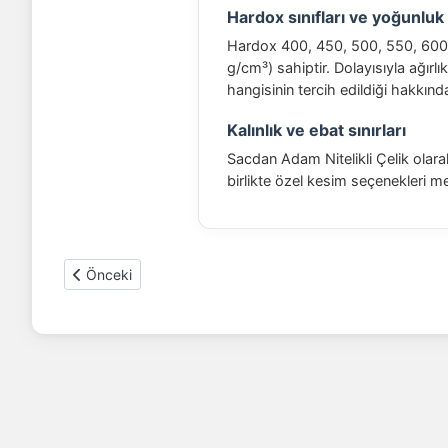
Hardox sınıfları ve yoğunluk
Hardox 400, 450, 500, 550, 600 v
g/cm³) sahiptir. Dolayısıyla ağırlı
hangisinin tercih edildiği hakkında
Kalınlık ve ebat sınırları
Sacdan Adam Nitelikli Çelik olar
birlikte özel kesim seçenekleri me
Önceki makale: Hardox elek
Önceki