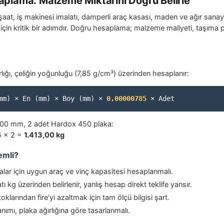
aplama: Malzeme Miktarını Doğru Belirle
aat, iş makinesi imalatı, damperli araç kasası, maden ve ağır sanayi
k için kritik bir adımdır. Doğru hesaplama; malzeme maliyeti, taşıma 
ığı, çeliğin yoğunluğu (7,85 g/cm³) üzerinden hesaplanır:
mm) × En (mm) × Boy (mm) ×
0,00000785
× Adet
000 mm, 2 adet Hardox 450 plaka:
5 × 2 =
1.413,00 kg
emli?
alar için uygun araç ve vinç kapasitesi hesaplanmalı.
ı kg üzerinden belirlenir, yanlış hesap direkt teklife yansır.
klarından fire'yi azaltmak için tam ölçü bilgisi şart.
ımı, plaka ağırlığına göre tasarlanmalı.