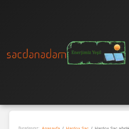
Buradasınız:
Anasayfa
Hardox Sac
Hardox Sac ağırl