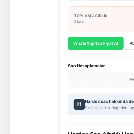
TOPLAM AĞIRLIK
0 kalem
WhatsApp'tan Fiyat Al
PD
Son Hesaplamalar
Hen
Hardox sac hakkında deta
H
Sınıflar, sertlik değerleri,