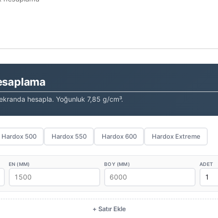
Hesaplama
ek ekranda hesapla. Yoğunluk 7,85 g/cm³.
Hardox 500
Hardox 550
Hardox 600
Hardox Extreme
EN (MM)
BOY (MM)
ADET
+ Satır Ekle