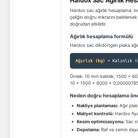
Hardox Sac Ağırlık Hes
Hardox sac ağırlık hesaplama; inş
çeliğin doğru miktarını belirleme
doğrudan etkilidir.
Ağırlık hesaplama formülü
Hardox sac dikdörtgen plaka ağırl
Ağırlık (kg)
= Kalınlık (
Örnek: 10 mm kalınlık, 1500 × 6
10 × 1500 × 6000 × 0,0000078
Neden doğru hesaplama ön
Nakliye planlaması:
Ağır plak
Maliyet kontrolü:
Hardox fiyat
Kesim optimizasyonu:
Sac sto
Depolama:
Raf ve zemin dayan