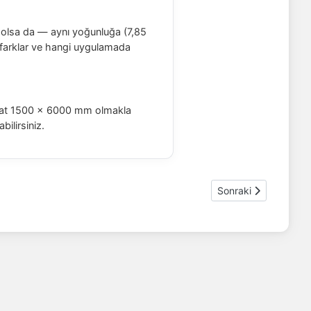
i olsa da — aynı yoğunluğa (7,85
ki farklar ve hangi uygulamada
 ebat 1500 × 6000 mm olmakla
bilirsiniz.
Sonraki makale: Ha
Sonraki