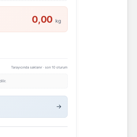
0,00
kg
Tarayıcında saklanır · son 10 oturum
lir.
→