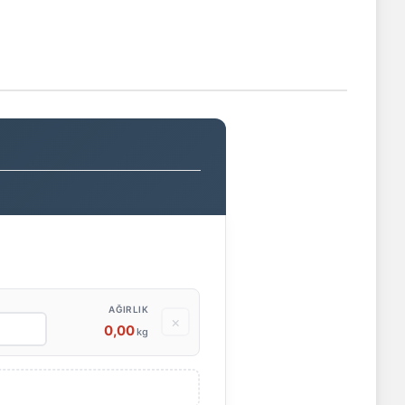
AĞIRLIK
×
0,00
kg