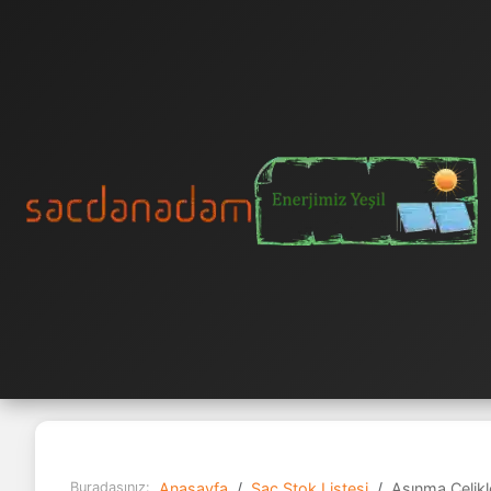
Buradasınız:
Anasayfa
Sac Stok Listesi
Aşınma Çelikle