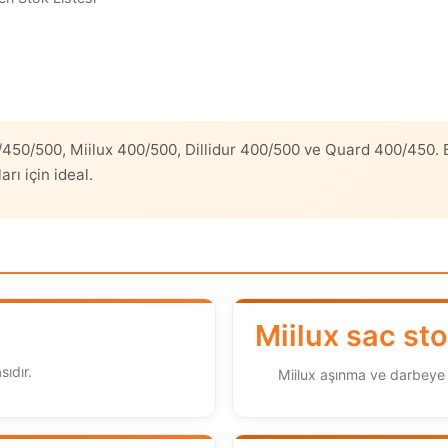
50/500, Miilux 400/500, Dillidur 400/500 ve Quard 400/450. B
rı için ideal.
Miilux sac sto
sıdır.
Miilux aşınma ve darbeye k