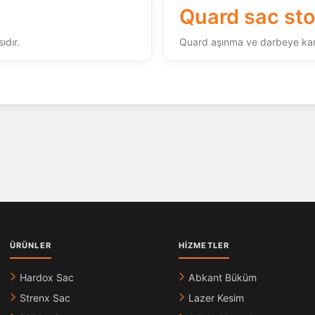
Quard sac stok
sıdır.
Quard aşınma ve darbeye karşı
ÜRÜNLER
HIZMETLER
Hardox Sac
Abkant Büküm
Strenx Sac
Lazer Kesim