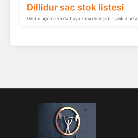
Dillidur sac stok listesi
Dillidur aşınma ve darbeye karşı dirençli bir çelik marka