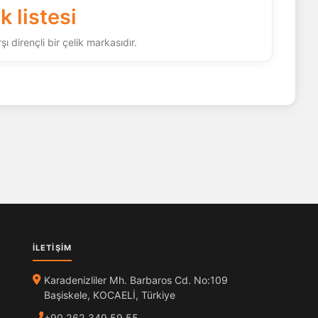
 listesi
 dirençli bir çelik markasıdır.
İLETIŞIM
Karadenizliler Mh. Barbaros Cd. No:109
Başiskele, KOCAELİ, Türkiye
+90 262 349 59 55