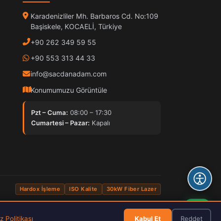
Karadenizliler Mh. Barbaros Cd. No:109
Başiskele, KOCAELİ, Türkiye
+90 262 349 59 55
+90 553 313 44 33
info@sacdanadam.com
Konumumuzu Görüntüle
Pzt – Cuma:
08:00 – 17:30
Cumartesi – Pazar:
Kapalı
Hardox İşleme
ISO Kalite
30kW Fiber Lazer
Kabul Et
Reddet
 Politikası