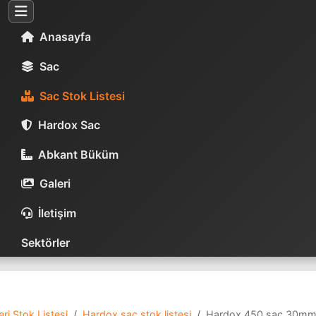
Anasayfa
Sac
Sac Stok Listesi
Hardox Sac
Abkant Büküm
Galeri
İletişim
Sektörler
ri Stok Listesi
Hardox sac stok listesi
Hardox 450 sac 30m