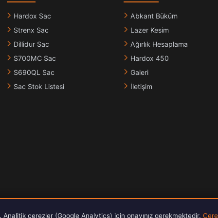
Hardox Sac
Abkant Büküm
Strenx Sac
Lazer Kesim
Dillidur Sac
Ağırlık Hesaplama
S700MC Sac
Hardox 450
S690QL Sac
Galeri
Sac Stok Listesi
İletişim
E-Katalog İndir 2026
r. Analitik çerezler (Google Analytics) için onayınız gerekmektedir.
Çerez
PDF · 4.9 MB