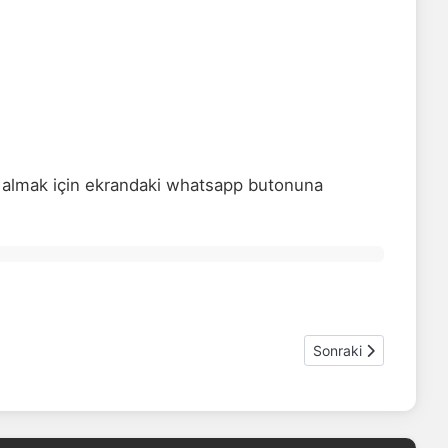
t almak için ekrandaki whatsapp butonuna
Sonraki makale: H
Sonraki