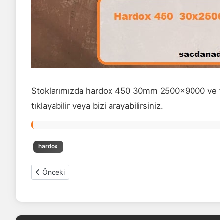
Stoklarımızda hardox 450 30mm 2500x9000 ve fark
tıklayabilir veya bizi arayabilirsiniz.
hardox
Önceki makale: Hardox 450 sac 30mm 2500x12000
Önceki