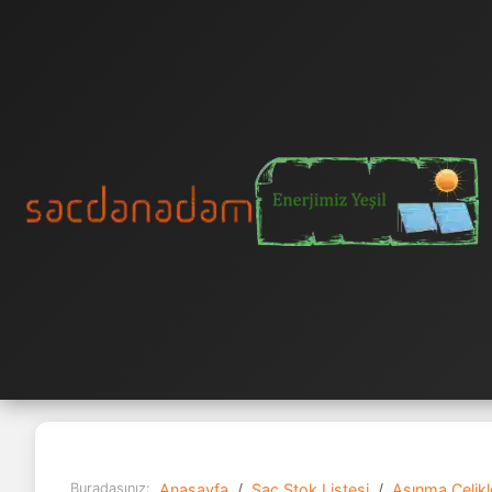
Buradasınız:
Anasayfa
Sac Stok Listesi
Aşınma Çelikle