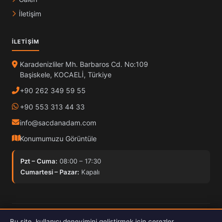
İletişim
İLETIŞIM
Karadenizliler Mh. Barbaros Cd. No:109
Başiskele, KOCAELİ, Türkiye
+90 262 349 59 55
+90 553 313 44 33
info@sacdanadam.com
Konumumuzu Görüntüle
Pzt – Cuma:
08:00 – 17:30
Cumartesi – Pazar:
Kapalı
© 2025 Sacdan Adam. Tüm hakları saklıdır.
Bu site, kullanıcı deneyimini geliştirmek için çerezler