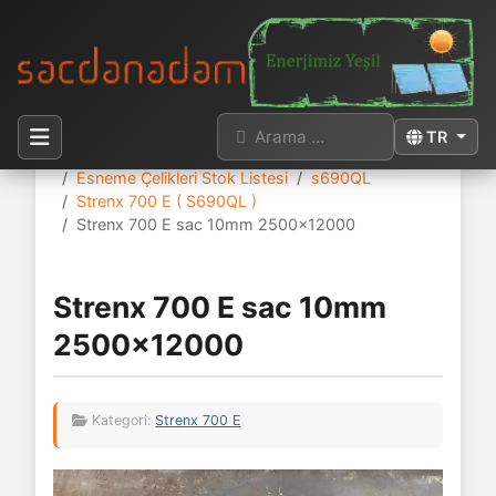
Arama
Dilinizi seçi
TR
Buradasınız:
Anasayfa
Sac Stok Listesi
Esneme Çelikleri Stok Listesi
s690QL
Strenx 700 E ( S690QL )
Strenx 700 E sac 10mm 2500x12000
Strenx 700 E sac 10mm
2500x12000
Kategori:
Strenx 700 E