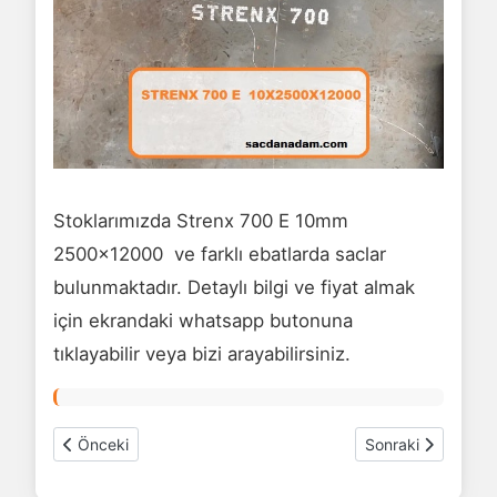
Stoklarımızda Strenx 700 E 10mm
2500x12000 ve farklı ebatlarda saclar
bulunmaktadır. Detaylı bilgi ve fiyat almak
için ekrandaki whatsapp butonuna
tıklayabilir veya bizi arayabilirsiniz.
Önceki makale: Strenx 700 E sac 12mm 2500x12000
Sonraki makale: 
Önceki
Sonraki