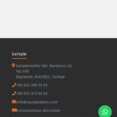
İLETIŞIM
Karadenizliler Mh. Barbaros Cd.
No:109
Başiskele, KOCAELİ, Türkiye
+90 262 349 59 55
+90 553 313 44 33
info@sacdanadam.com
Konumumuzu Görüntüle