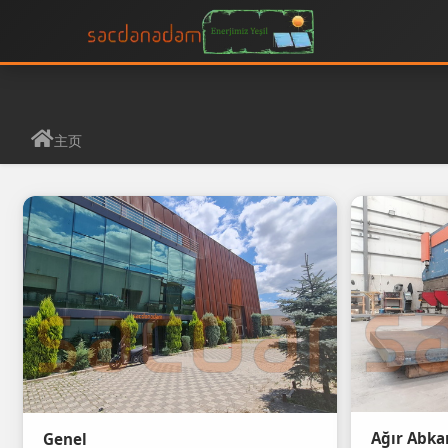
主页
Ağır Abk
Genel