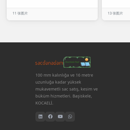
11 张图片
13 张图片
100 mm kalınlığa ve 16 metre
uzunluğa kadar yüksek
mukavemetli sac satış, kesim ve
büküm hizmetleri. Başiskele,
KOCAELİ.