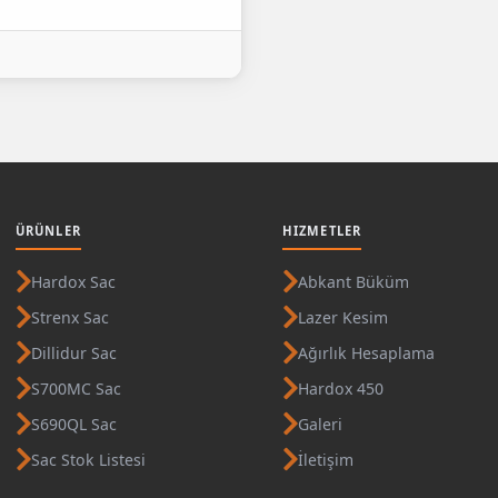
ÜRÜNLER
HIZMETLER
Hardox Sac
Abkant Büküm
Strenx Sac
Lazer Kesim
Dillidur Sac
Ağırlık Hesaplama
S700MC Sac
Hardox 450
S690QL Sac
Galeri
Sac Stok Listesi
İletişim