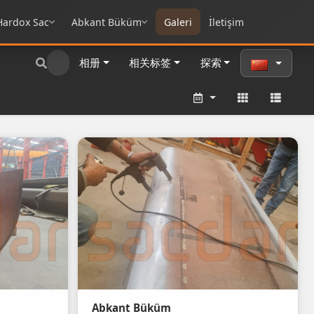
Hardox Sac
Abkant Büküm
Galeri
İletişim
相册
相关标签
探索
Abkant Büküm