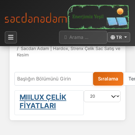
Arama
Dilinizi seçi
TR
Buradasınız:
Anasayfa
Sacdan Adam | Hardox, Strenx Çelik Sac Satış ve
Kesim
Başlığın Bölümünü Girin
Sıralama
Te
Göster #
MIILUX ÇELİK
FİYATLARI