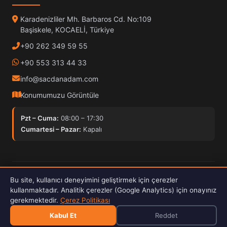
Karadenizliler Mh. Barbaros Cd. No:109
Başiskele, KOCAELİ, Türkiye
+90 262 349 59 55
+90 553 313 44 33
info@sacdanadam.com
Konumumuzu Görüntüle
Pzt – Cuma:
08:00 – 17:30
Cumartesi – Pazar:
Kapalı
© 2025 Sacdan Adam. Tüm hakları saklıdır.
Bu site, kullanıcı deneyimini geliştirmek için çerezler
Hardox İşleme
ISO Kalite
30kW Fiber Lazer
kullanmaktadır. Analitik çerezler (Google Analytics) için onayınız
gerekmektedir.
Çerez Politikası
E-Katalog İndir 2026
Kabul Et
Reddet
PDF · 4.9 MB