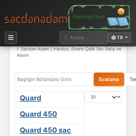
Arama
Dilinizi seçi
TR
Buradasınız:
Anasayfa
Sacdan Adam | Hardox, Strenx Çelik Sac Satış ve
Kesim
Başlığın Bölümünü Girin
Sıralama
Te
Göster #
Quard
Quard 450
Quard 450 sac