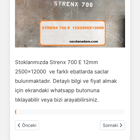
Stoklarımızda Strenx 700 E 12mm
2500x12000 ve farklı ebatlarda saclar
bulunmaktadır. Detaylı bilgi ve fiyat almak
için ekrandaki whatsapp butonuna
tıklayabilir veya bizi arayabilirsiniz.
Önceki makale: Strenx 700 E sac 15mm 2500x12000
Sonraki makale: 
Önceki
Sonraki