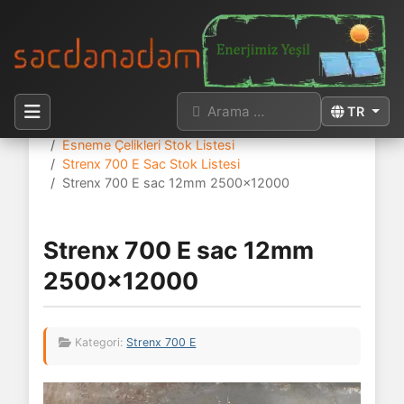
Arama
Dilinizi seçi
TR
Buradasınız:
Anasayfa
Sac Stok Listesi
Esneme Çelikleri Stok Listesi
Strenx 700 E Sac Stok Listesi
Strenx 700 E sac 12mm 2500x12000
Strenx 700 E sac 12mm
2500x12000
Kategori:
Strenx 700 E